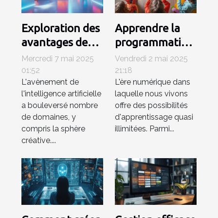
Exploration des
Apprendre la
avantages des
programmation
générateurs
avec des
Mercredi 7 mai 2025
Vendredi 2 mai 2025
d'images IA
logiciels
01:52
21:18
L'avènement de
L'ère numérique dans
pour les
interactifs pour
l'intelligence artificielle
laquelle nous vivons
professionnels
enfants
a bouleversé nombre
offre des possibilités
créatifs
de domaines, y
d'apprentissage quasi
compris la sphère
illimitées. Parmi...
créative....