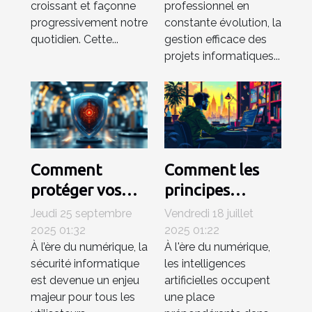
croissant et façonne
professionnel en
progressivement notre
constante évolution, la
quotidien. Cette...
gestion efficace des
projets informatiques...
Comment
Comment les
protéger vos
principes
appareils des
éthiques
Jeudi 25 septembre
Vendredi 18 juillet
logiciels
influencent-ils
2025 01:32
2025 01:22
À l’ère du numérique, la
À l'ère du numérique,
malveillants les
le
sécurité informatique
les intelligences
plus récents ?
développement
est devenue un enjeu
artificielles occupent
de l'IA ?
majeur pour tous les
une place