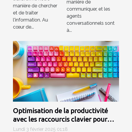
manière de
IA
manière de chercher
communiquer, et les
et de traiter
agents
l'information. Au
conversationnels sont
cœur de...
à...
Optimisation de la productivité
avec les raccourcis clavier pour
emojis
Lundi 3 février 2025 01:18