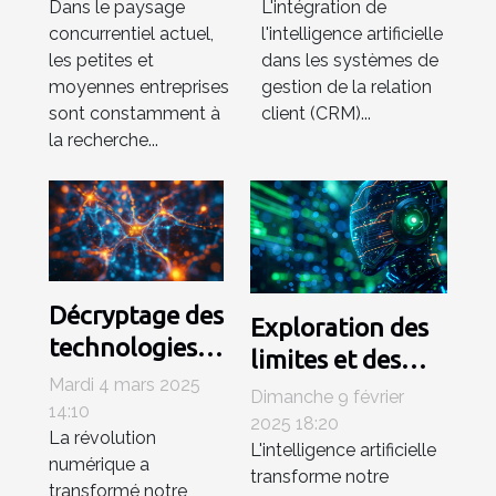
Dans le paysage
L'intégration de
petites et
tendances et
concurrentiel actuel,
l'intelligence artificielle
moyennes
logiciels
les petites et
dans les systèmes de
entreprises
émergents
moyennes entreprises
gestion de la relation
sont constamment à
client (CRM)...
la recherche...
Décryptage des
Exploration des
technologies
limites et des
derrière les
Mardi 4 mars 2025
possibilités
Dimanche 9 février
moteurs de
14:10
futures des
2025 18:20
La révolution
recherche
L'intelligence artificielle
agents
numérique a
basés sur l'IA
transforme notre
conversationnels
transformé notre