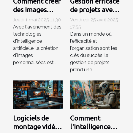
Comment créer
Gestion efficace
des images
de projets avec
personnalisées
Trello
Jeudi 1 mai 2025 11:30
Vendredi 25 avril 2025
rapidement
intégrations et
Avec l'avènement des
17:55
technologies
Dans un monde où
grâce à l'IA
extensions pour
d'intelligence
l'efficacité et
un workflow
artificielle, la création
l'organisation sont les
optimisé
d'images
clés du succès, la
personnalisées est...
gestion de projets
prend une...
Logiciels de
Comment
montage vidéo
l'intelligence