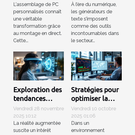
L'assemblage de PC
À l’ère du numérique,
l'assemblage
texte dans
personnalisés connaît
les générateurs de
des PC
l'éducation
une véritable
texte s’imposent
personnalisés ?
transformation grâce
comme des outils
au montage en direct.
incontournables dans
Cette...
le secteur...
Exploration des
Stratégies pour
tendances
optimiser la
émergentes en
gestion de
Vendredi 28 novembre
Vendredi 10 octobre
réalité
projets
2025 10:12
2025 01:06
La réalité augmentée
Dans un
augmentée
informatiques
suscite un intérêt
environnement
en entreprise