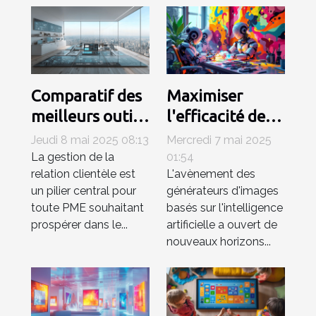
Comparatif des
Maximiser
meilleurs outils
l'efficacité des
CRM pour PME
générateurs
Jeudi 8 mai 2025 08:13
Mercredi 7 mai 2025
en 2023
d'images IA
La gestion de la
01:54
relation clientèle est
L'avènement des
efficacité et
pour les projets
un pilier central pour
générateurs d'images
coût
artistiques
toute PME souhaitant
basés sur l'intelligence
prospérer dans le...
artificielle a ouvert de
nouveaux horizons...