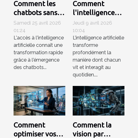
Comment les
Comment
chatbots sans
l'intelligence
inscription
artificielle
Samedi 25 avril 2026
Jeudi 9 avril 2026
révolutionnent-
simplifie-t-elle
01:24
10:04
L'accès à l'intelligence
L’intelligence artificielle
ils l’accès à l’IA ?
notre quotidien
artificielle connaît une
transforme
?
transformation rapide
profondément la
grâce à l'émergence
manière dont chacun
des chatbots...
vit et interagit au
quotidien....
Comment
Comment la
optimiser vos
vision par