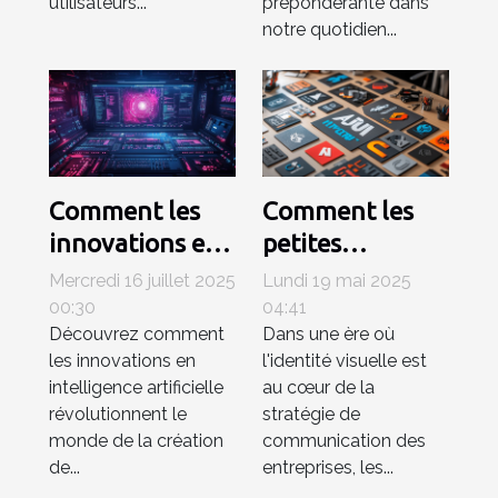
utilisateurs...
prépondérante dans
notre quotidien...
Comment les
Comment les
innovations en
petites
IA
entreprises
Mercredi 16 juillet 2025
Lundi 19 mai 2025
transforment-
peuvent tirer
00:30
04:41
Découvrez comment
Dans une ère où
elles la création
profit des
les innovations en
l'identité visuelle est
de contenu
générateurs de
intelligence artificielle
au cœur de la
numérique ?
logo AI
révolutionnent le
stratégie de
monde de la création
communication des
de...
entreprises, les...