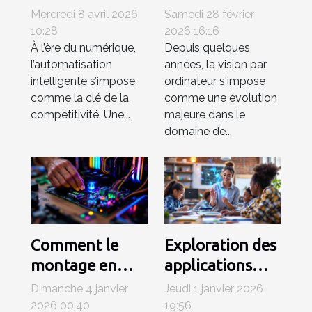
processus
ordinateur
Mercredi 8 avril 2026
Samedi 28 février
professionnels
révolutionne-t-
10:28
2026 16:16
À l’ère du numérique,
Depuis quelques
avec une
elle l'analyse
l’automatisation
années, la vision par
plateforme d'IA
d'images ?
intelligente s’impose
ordinateur s'impose
intégrée ?
comme la clé de la
comme une évolution
compétitivité. Une...
majeure dans le
domaine de...
Comment le
Exploration des
montage en
applications
direct
pratiques des
Dimanche 4 janvier
Jeudi 1 janvier 2026
révolutionne
générateurs de
2026 00:40
19:56