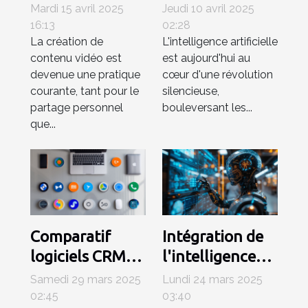
gratuits pour
artificielle
Mardi 15 avril 2025
Jeudi 10 avril 2025
débutants
révolutionne
16:13
02:28
La création de
L'intelligence artificielle
Trouvez l'outil
les industries
contenu vidéo est
est aujourd'hui au
idéal sans
créatives
devenue une pratique
cœur d'une révolution
dépenser un
courante, tant pour le
silencieuse,
centime
partage personnel
bouleversant les...
que...
Comparatif
Intégration de
logiciels CRM
l'intelligence
2023 quels
artificielle dans
Samedi 29 mars 2025
Lundi 24 mars 2025
outils pour
les CRM
02:45
03:40