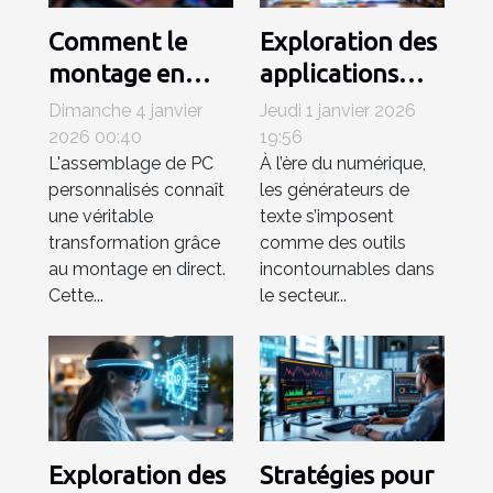
Comment le
Exploration des
montage en
applications
direct
pratiques des
Dimanche 4 janvier
Jeudi 1 janvier 2026
révolutionne
générateurs de
2026 00:40
19:56
L'assemblage de PC
À l’ère du numérique,
l'assemblage
texte dans
personnalisés connaît
les générateurs de
des PC
l'éducation
une véritable
texte s’imposent
personnalisés ?
transformation grâce
comme des outils
au montage en direct.
incontournables dans
Cette...
le secteur...
Exploration des
Stratégies pour