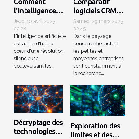
Comment
Comparatif
l'intelligence
logiciels CRM
artificielle
2023 quels
Jeudi 10 avril 2025
Samedi 29 mars 2025
révolutionne
outils pour
02:28
02:45
L'intelligence artificielle
Dans le paysage
les industries
petites et
est aujourd'hui au
concurrentiel actuel,
créatives
moyennes
cœur d'une révolution
les petites et
entreprises
silencieuse,
moyennes entreprises
bouleversant les...
sont constamment à
la recherche...
Décryptage des
Exploration des
technologies
limites et des