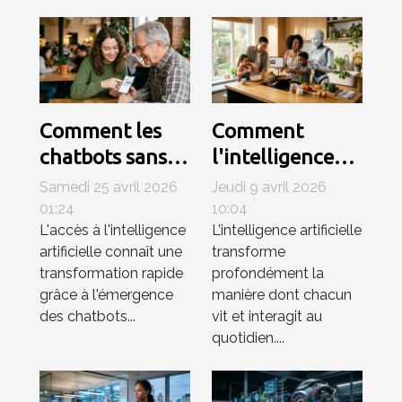
Comment les
Comment
chatbots sans
l'intelligence
inscription
artificielle
Samedi 25 avril 2026
Jeudi 9 avril 2026
révolutionnent-
simplifie-t-elle
01:24
10:04
L'accès à l'intelligence
L’intelligence artificielle
ils l’accès à l’IA ?
notre quotidien
artificielle connaît une
transforme
?
transformation rapide
profondément la
grâce à l'émergence
manière dont chacun
des chatbots...
vit et interagit au
quotidien....