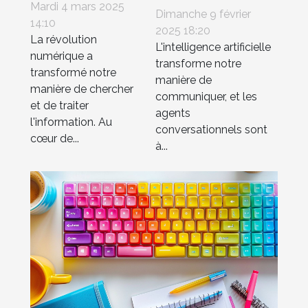
derrière les
Mardi 4 mars 2025
possibilités
Dimanche 9 février
moteurs de
14:10
futures des
2025 18:20
La révolution
recherche
L'intelligence artificielle
agents
numérique a
basés sur l'IA
transforme notre
conversationnels
transformé notre
manière de
IA
manière de chercher
communiquer, et les
et de traiter
agents
l'information. Au
conversationnels sont
cœur de...
à...