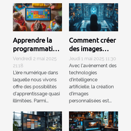
Apprendre la
Comment créer
programmation
des images
avec des
personnalisées
Vendredi 2 mai 2025
Jeudi 1 mai 2025 11:30
logiciels
rapidement
21:18
Avec l'avènement des
L'ère numérique dans
technologies
interactifs pour
grâce à l'IA
laquelle nous vivons
d'intelligence
enfants
offre des possibilités
artificielle, la création
d'apprentissage quasi
d'images
illimitées. Parmi...
personnalisées est...