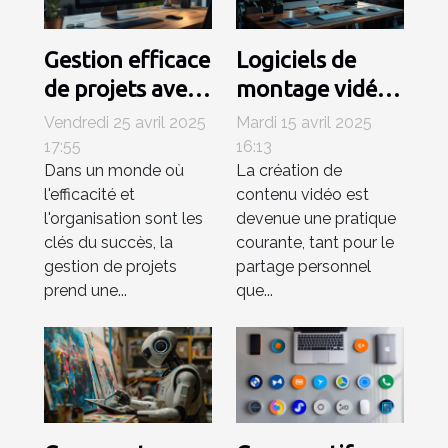
Gestion efficace
Logiciels de
de projets avec
montage vidéo
Trello
gratuits pour
Vendredi 25 avril 2025
Mardi 15 avril 2025
intégrations et
débutants
17:55
16:13
Dans un monde où
La création de
extensions pour
Trouvez l'outil
l'efficacité et
contenu vidéo est
un workflow
idéal sans
l'organisation sont les
devenue une pratique
optimisé
dépenser un
clés du succès, la
courante, tant pour le
centime
gestion de projets
partage personnel
prend une...
que...