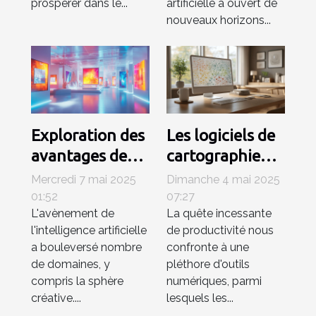
prospérer dans le...
artificielle a ouvert de
nouveaux horizons...
Exploration des
Les logiciels de
avantages des
cartographie
générateurs
mentale sous-
Mercredi 7 mai 2025
Dimanche 4 mai 2025
d'images IA
utilisés pour
01:52
07:27
L'avènement de
La quête incessante
pour les
booster votre
l'intelligence artificielle
de productivité nous
professionnels
productivité
a bouleversé nombre
confronte à une
créatifs
de domaines, y
pléthore d'outils
compris la sphère
numériques, parmi
créative....
lesquels les...