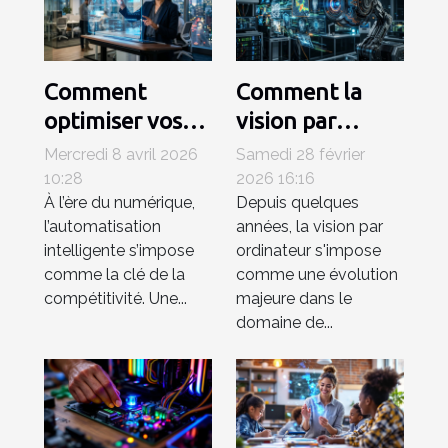
Comment
Comment la
optimiser vos
vision par
processus
ordinateur
Mercredi 8 avril 2026
Samedi 28 février
professionnels
révolutionne-t-
10:28
2026 16:16
À l’ère du numérique,
Depuis quelques
avec une
elle l'analyse
l’automatisation
années, la vision par
plateforme d'IA
d'images ?
intelligente s’impose
ordinateur s'impose
intégrée ?
comme la clé de la
comme une évolution
compétitivité. Une...
majeure dans le
domaine de...