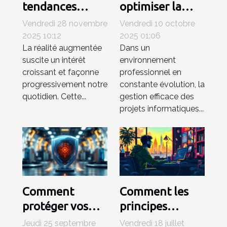
tendances
optimiser la
émergentes en
gestion de
Vendredi 28 novembre
Vendredi 10 octobre
réalité
projets
2025 10:12
2025 01:06
La réalité augmentée
Dans un
augmentée
informatiques
suscite un intérêt
environnement
en entreprise
croissant et façonne
professionnel en
progressivement notre
constante évolution, la
quotidien. Cette...
gestion efficace des
projets informatiques...
Comment
Comment les
protéger vos
principes
appareils des
éthiques
Jeudi 25 septembre
Vendredi 18 juillet