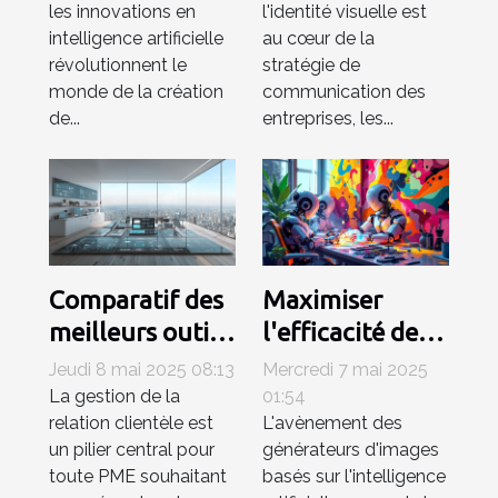
les innovations en
l'identité visuelle est
de contenu
générateurs de
intelligence artificielle
au cœur de la
numérique ?
logo AI
révolutionnent le
stratégie de
monde de la création
communication des
de...
entreprises, les...
Comparatif des
Maximiser
meilleurs outils
l'efficacité des
CRM pour PME
générateurs
Jeudi 8 mai 2025 08:13
Mercredi 7 mai 2025
en 2023
d'images IA
La gestion de la
01:54
relation clientèle est
L'avènement des
efficacité et
pour les projets
un pilier central pour
générateurs d'images
coût
artistiques
toute PME souhaitant
basés sur l'intelligence