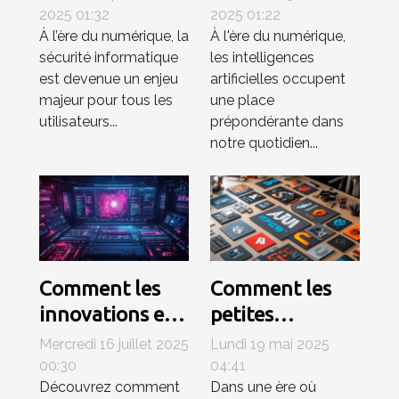
logiciels
influencent-ils
2025 01:32
2025 01:22
À l’ère du numérique, la
À l'ère du numérique,
malveillants les
le
sécurité informatique
les intelligences
plus récents ?
développement
est devenue un enjeu
artificielles occupent
de l'IA ?
majeur pour tous les
une place
utilisateurs...
prépondérante dans
notre quotidien...
Comment les
Comment les
innovations en
petites
IA
entreprises
Mercredi 16 juillet 2025
Lundi 19 mai 2025
transforment-
peuvent tirer
00:30
04:41
Découvrez comment
Dans une ère où
elles la création
profit des