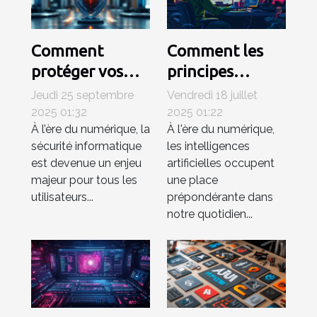
Comment
Comment les
protéger vos
principes
appareils des
éthiques
Jeudi 25 septembre
Vendredi 18 juillet
logiciels
influencent-ils
2025 01:32
2025 01:22
À l’ère du numérique, la
À l'ère du numérique,
malveillants les
le
sécurité informatique
les intelligences
plus récents ?
développement
est devenue un enjeu
artificielles occupent
de l'IA ?
majeur pour tous les
une place
utilisateurs...
prépondérante dans
notre quotidien...