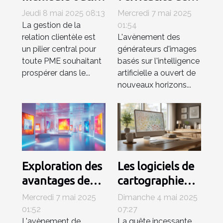
CRM pour PME
générateurs
Jeudi 8 mai 2025 08:13
Mercredi 7 mai 2025
en 2023
d'images IA
La gestion de la
01:54
relation clientèle est
L'avènement des
efficacité et
pour les projets
un pilier central pour
générateurs d'images
coût
artistiques
toute PME souhaitant
basés sur l'intelligence
prospérer dans le...
artificielle a ouvert de
nouveaux horizons...
Exploration des
Les logiciels de
avantages des
cartographie
générateurs
mentale sous-
Mercredi 7 mai 2025
Dimanche 4 mai 2025
d'images IA
utilisés pour
01:52
07:27
L'avènement de
La quête incessante