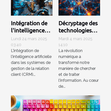
Intégration de
Décryptage des
l'intelligence
technologies
artificielle dans
derrière les
Lundi 24 mars 2025
Mardi 4 mars 2025
les CRM
moteurs de
03:40
14:10
L'intégration de
La révolution
tendances et
recherche basés
l'intelligence artificielle
numérique a
logiciels
sur l'IA
dans les systèmes de
transformé notre
émergents
gestion de la relation
manière de chercher
client (CRM)...
et de traiter
l'information. Au cœur
de...