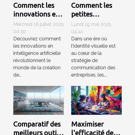
Comment les
Comment les
innovations en
petites
IA
entreprises
Mercredi 16 juillet 2025
Lundi 19 mai 2025
transforment-
peuvent tirer
00:30
04:41
Découvrez comment
Dans une ère où
elles la création
profit des
les innovations en
l'identité visuelle est
de contenu
générateurs de
intelligence artificielle
au cœur de la
numérique ?
logo AI
révolutionnent le
stratégie de
monde de la création
communication des
de...
entreprises, les...
Comparatif des
Maximiser
meilleurs outils
l'efficacité des