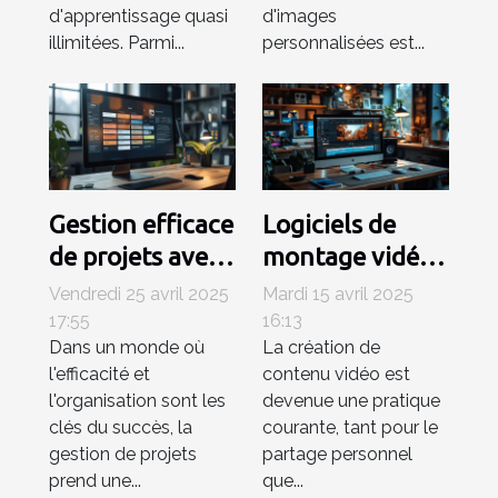
d'apprentissage quasi
d'images
illimitées. Parmi...
personnalisées est...
Gestion efficace
Logiciels de
de projets avec
montage vidéo
Trello
gratuits pour
Vendredi 25 avril 2025
Mardi 15 avril 2025
intégrations et
débutants
17:55
16:13
Dans un monde où
La création de
extensions pour
Trouvez l'outil
l'efficacité et
contenu vidéo est
un workflow
idéal sans
l'organisation sont les
devenue une pratique
optimisé
dépenser un
clés du succès, la
courante, tant pour le
centime
gestion de projets
partage personnel
prend une...
que...