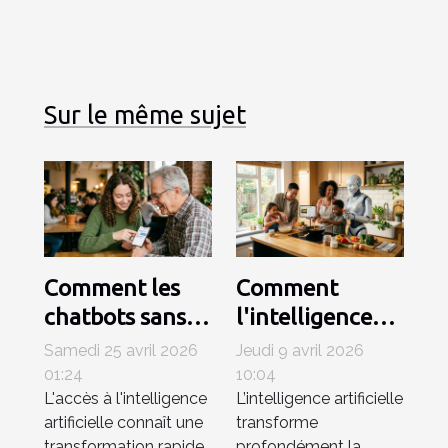
Sur le même sujet
Comment les
Comment
chatbots sans
l'intelligence
inscription
artificielle
Samedi 25 avril 2026
Jeudi 9 avril 2026
révolutionnent-
simplifie-t-elle
01:24
10:04
L'accès à l'intelligence
L’intelligence artificielle
ils l’accès à l’IA ?
notre quotidien
artificielle connaît une
transforme
?
transformation rapide
profondément la