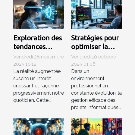
Exploration des
Stratégies pour
tendances
optimiser la
émergentes en
gestion de
Vendredi 28 novembre
Vendredi 10 octobre
réalité
projets
2025 10:12
2025 01:06
La réalité augmentée
Dans un
augmentée
informatiques
suscite un intérêt
environnement
en entreprise
croissant et façonne
professionnel en
progressivement notre
constante évolution, la
quotidien. Cette...
gestion efficace des
projets informatiques...