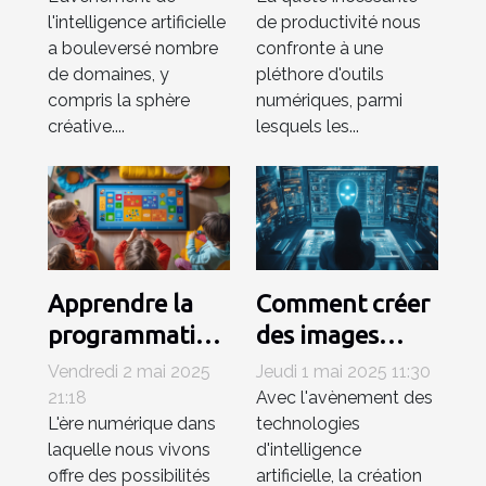
pour les
booster votre
l'intelligence artificielle
de productivité nous
professionnels
productivité
a bouleversé nombre
confronte à une
créatifs
de domaines, y
pléthore d'outils
compris la sphère
numériques, parmi
créative....
lesquels les...
Apprendre la
Comment créer
programmation
des images
avec des
personnalisées
Vendredi 2 mai 2025
Jeudi 1 mai 2025 11:30
logiciels
rapidement
21:18
Avec l'avènement des
L'ère numérique dans
technologies
interactifs pour
grâce à l'IA
laquelle nous vivons
d'intelligence
enfants
offre des possibilités
artificielle, la création