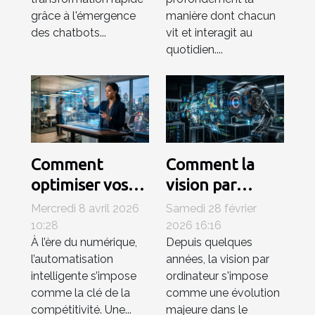
grâce à l'émergence
manière dont chacun
des chatbots...
vit et interagit au
quotidien....
Comment
Comment la
optimiser vos
vision par
processus
ordinateur
Mercredi 8 avril 2026
Samedi 28 février
professionnels
révolutionne-t-
10:28
2026 16:16
À l’ère du numérique,
Depuis quelques
avec une
elle l'analyse
l’automatisation
années, la vision par
plateforme d'IA
d'images ?
intelligente s’impose
ordinateur s'impose
intégrée ?
comme la clé de la
comme une évolution
compétitivité. Une...
majeure dans le