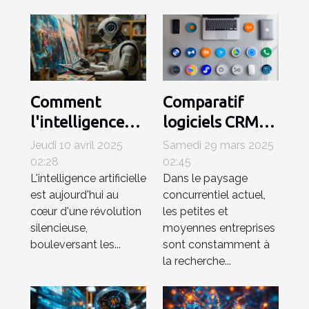
Comment
Comparatif
l'intelligence
logiciels CRM
artificielle
2023 quels
Jeudi 10 avril 2025
Samedi 29 mars 2025
révolutionne
outils pour
02:28
02:45
L'intelligence artificielle
Dans le paysage
les industries
petites et
est aujourd'hui au
concurrentiel actuel,
créatives
moyennes
cœur d'une révolution
les petites et
entreprises
silencieuse,
moyennes entreprises
bouleversant les...
sont constamment à
la recherche...