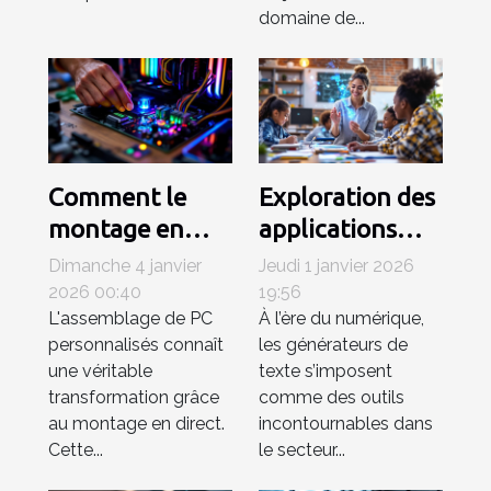
domaine de...
Comment le
Exploration des
montage en
applications
direct
pratiques des
Dimanche 4 janvier
Jeudi 1 janvier 2026
révolutionne
générateurs de
2026 00:40
19:56
L'assemblage de PC
À l’ère du numérique,
l'assemblage
texte dans
personnalisés connaît
les générateurs de
des PC
l'éducation
une véritable
texte s’imposent
personnalisés ?
transformation grâce
comme des outils
au montage en direct.
incontournables dans
Cette...
le secteur...