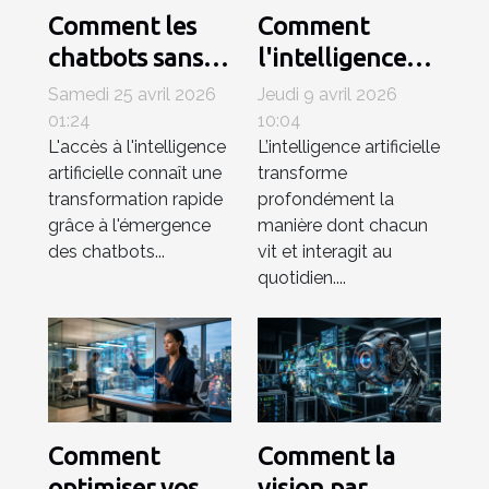
Comment les
Comment
chatbots sans
l'intelligence
inscription
artificielle
Samedi 25 avril 2026
Jeudi 9 avril 2026
révolutionnent-
simplifie-t-elle
01:24
10:04
L'accès à l'intelligence
L’intelligence artificielle
ils l’accès à l’IA ?
notre quotidien
artificielle connaît une
transforme
?
transformation rapide
profondément la
grâce à l'émergence
manière dont chacun
des chatbots...
vit et interagit au
quotidien....
Comment
Comment la
optimiser vos
vision par