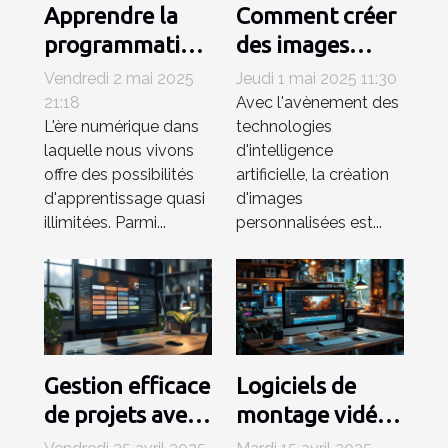
Apprendre la
Comment créer
programmation
des images
avec des
personnalisées
Vendredi 2 mai 2025
Jeudi 1 mai 2025 11:30
logiciels
rapidement
21:18
Avec l'avènement des
L'ère numérique dans
technologies
interactifs pour
grâce à l'IA
laquelle nous vivons
d'intelligence
enfants
offre des possibilités
artificielle, la création
d'apprentissage quasi
d'images
illimitées. Parmi...
personnalisées est...
Gestion efficace
Logiciels de
de projets avec
montage vidéo
Trello
gratuits pour