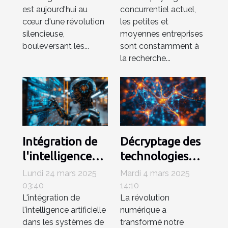
est aujourd'hui au
concurrentiel actuel,
créatives
moyennes
cœur d'une révolution
les petites et
entreprises
silencieuse,
moyennes entreprises
bouleversant les...
sont constamment à
la recherche...
Intégration de
Décryptage des
l'intelligence
technologies
artificielle dans
derrière les
Lundi 24 mars 2025
Mardi 4 mars 2025
les CRM
moteurs de
03:40
14:10
L'intégration de
La révolution
tendances et
recherche basés
l'intelligence artificielle
numérique a
logiciels
sur l'IA
dans les systèmes de
transformé notre