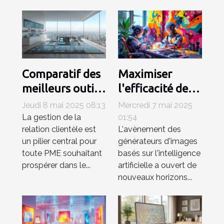
Comparatif des
Maximiser
meilleurs outils
l'efficacité des
CRM pour PME
générateurs
Jeudi 8 mai 2025 08:13
Mercredi 7 mai 2025
en 2023
d'images IA
La gestion de la
01:54
relation clientèle est
L'avènement des
efficacité et
pour les projets
un pilier central pour
générateurs d'images
coût
artistiques
toute PME souhaitant
basés sur l'intelligence
prospérer dans le...
artificielle a ouvert de
nouveaux horizons...