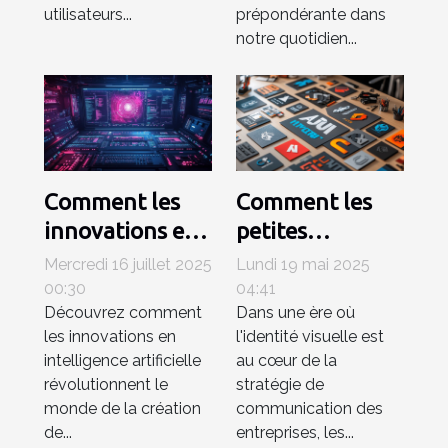
utilisateurs...
prépondérante dans
notre quotidien...
Comment les
Comment les
innovations en
petites
IA
entreprises
Mercredi 16 juillet 2025
Lundi 19 mai 2025
transforment-
peuvent tirer
00:30
04:41
Découvrez comment
Dans une ère où
elles la création
profit des
les innovations en
l'identité visuelle est
de contenu
générateurs de
intelligence artificielle
au cœur de la
numérique ?
logo AI
révolutionnent le
stratégie de
monde de la création
communication des
de...
entreprises, les...