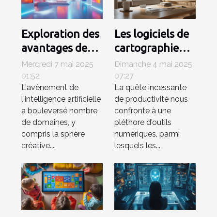
Exploration des
Les logiciels de
avantages des
cartographie
générateurs
mentale sous-
Mercredi 7 mai 2025
Dimanche 4 mai 2025
d'images IA
utilisés pour
01:52
07:27
L'avènement de
La quête incessante
pour les
booster votre
l'intelligence artificielle
de productivité nous
professionnels
productivité
a bouleversé nombre
confronte à une
créatifs
de domaines, y
pléthore d'outils
compris la sphère
numériques, parmi
créative....
lesquels les...