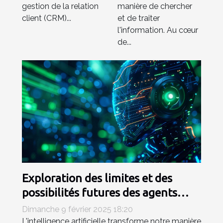
émergents
gestion de la relation
manière de chercher
client (CRM)...
et de traiter
l'information. Au cœur
de...
Exploration des limites et des
possibilités futures des agents
conversationnels IA
Dimanche 9 février 2025 18:20
L'intelligence artificielle transforme notre manière