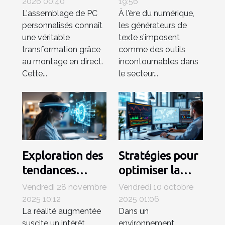
révolutionne
générateurs de
2026 00:40
19:56
L'assemblage de PC
À l’ère du numérique,
l'assemblage
texte dans
personnalisés connaît
les générateurs de
des PC
l'éducation
une véritable
texte s’imposent
personnalisés ?
transformation grâce
comme des outils
au montage en direct.
incontournables dans
Cette...
le secteur...
Exploration des
Stratégies pour
tendances
optimiser la
émergentes en
gestion de
Vendredi 28 novembre
Vendredi 10 octobre
réalité
projets
2025 10:12
2025 01:06
La réalité augmentée
Dans un
augmentée
informatiques
suscite un intérêt
environnement