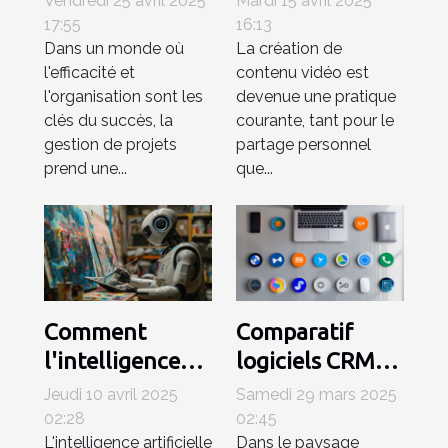
Vendredi 25 avril 2025
Mardi 15 avril 2025
intégrations et
débutants
17:55
16:13
Dans un monde où
La création de
extensions pour
Trouvez l'outil
l'efficacité et
contenu vidéo est
un workflow
idéal sans
l'organisation sont les
devenue une pratique
optimisé
dépenser un
clés du succès, la
courante, tant pour le
centime
gestion de projets
partage personnel
prend une...
que...
Comment
Comparatif
l'intelligence
logiciels CRM
artificielle
2023 quels
Jeudi 10 avril 2025
Samedi 29 mars 2025
révolutionne
outils pour
02:28
02:45
L'intelligence artificielle
Dans le paysage
les industries
petites et