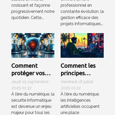
en entreprise
croissant et façonne
professionnel en
progressivement notre
constante évolution, la
quotidien. Cette...
gestion efficace des
projets informatiques...
Comment
Comment les
protéger vos
principes
appareils des
éthiques
Jeudi 25 septembre
Vendredi 18 juillet
logiciels
influencent-ils
2025 01:32
2025 01:22
À l’ère du numérique, la
À l'ère du numérique,
malveillants les
le
sécurité informatique
les intelligences
plus récents ?
développement
est devenue un enjeu
artificielles occupent
de l'IA ?
majeur pour tous les
une place