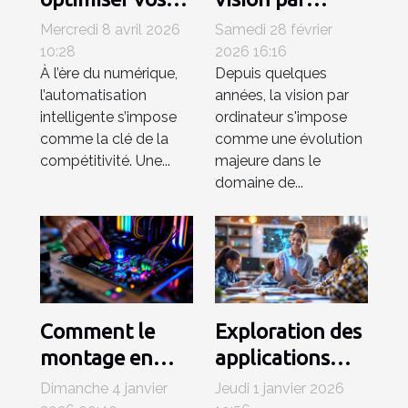
processus
ordinateur
Mercredi 8 avril 2026
Samedi 28 février
professionnels
révolutionne-t-
10:28
2026 16:16
À l’ère du numérique,
Depuis quelques
avec une
elle l'analyse
l’automatisation
années, la vision par
plateforme d'IA
d'images ?
intelligente s’impose
ordinateur s'impose
intégrée ?
comme la clé de la
comme une évolution
compétitivité. Une...
majeure dans le
domaine de...
Comment le
Exploration des
montage en
applications
direct
pratiques des
Dimanche 4 janvier
Jeudi 1 janvier 2026