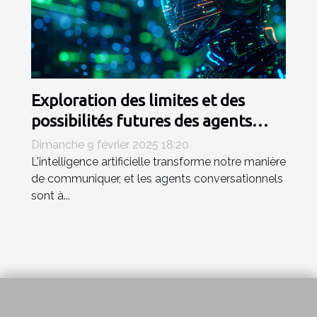
Exploration des limites et des
possibilités futures des agents
conversationnels IA
Dimanche 9 février 2025 18:20
L'intelligence artificielle transforme notre manière
de communiquer, et les agents conversationnels
sont à...