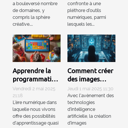
a bouleversé nombre
confronte à une
créatifs
de domaines, y
pléthore d'outils
compris la sphère
numériques, parmi
créative....
lesquels les...
Apprendre la
Comment créer
programmation
des images
avec des
personnalisées
Vendredi 2 mai 2025
Jeudi 1 mai 2025 11:30
logiciels
rapidement
21:18
Avec l'avènement des
L'ère numérique dans
technologies
interactifs pour
grâce à l'IA
laquelle nous vivons
d'intelligence
enfants
offre des possibilités
artificielle, la création
d'apprentissage quasi
d'images