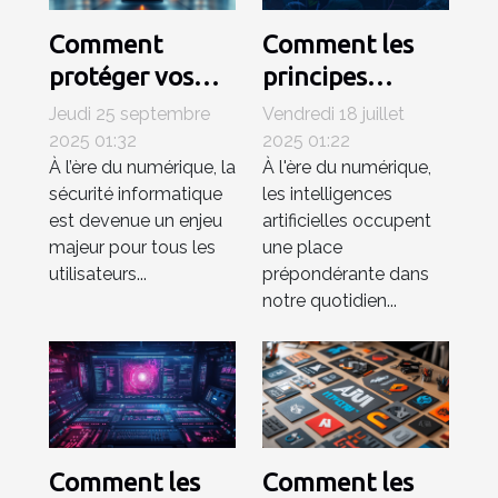
Comment
Comment les
protéger vos
principes
appareils des
éthiques
Jeudi 25 septembre
Vendredi 18 juillet
logiciels
influencent-ils
2025 01:32
2025 01:22
À l’ère du numérique, la
À l'ère du numérique,
malveillants les
le
sécurité informatique
les intelligences
plus récents ?
développement
est devenue un enjeu
artificielles occupent
de l'IA ?
majeur pour tous les
une place
utilisateurs...
prépondérante dans
notre quotidien...
Comment les
Comment les