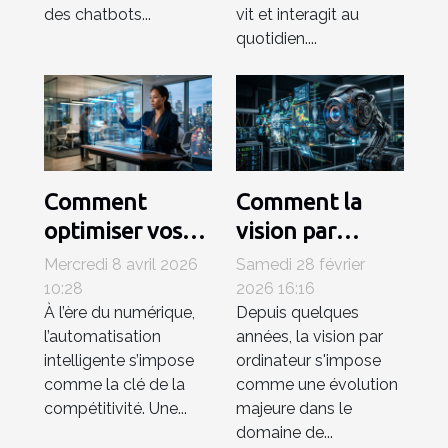
des chatbots...
vit et interagit au
quotidien....
Comment
Comment la
optimiser vos
vision par
processus
ordinateur
Mercredi 8 avril 2026
Samedi 28 février
professionnels
révolutionne-t-
10:28
2026 16:16
À l’ère du numérique,
Depuis quelques
avec une
elle l'analyse
l’automatisation
années, la vision par
plateforme d'IA
d'images ?
intelligente s’impose
ordinateur s'impose
intégrée ?
comme la clé de la
comme une évolution
compétitivité. Une...
majeure dans le
domaine de...