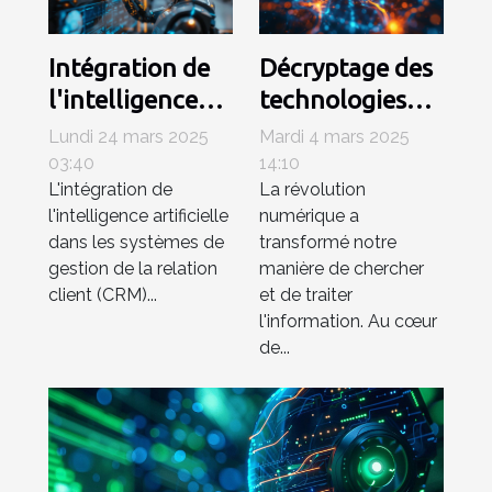
Intégration de
Décryptage des
l'intelligence
technologies
artificielle dans
derrière les
Lundi 24 mars 2025
Mardi 4 mars 2025
les CRM
moteurs de
03:40
14:10
L'intégration de
La révolution
tendances et
recherche basés
l'intelligence artificielle
numérique a
logiciels
sur l'IA
dans les systèmes de
transformé notre
émergents
gestion de la relation
manière de chercher
client (CRM)...
et de traiter
l'information. Au cœur
de...