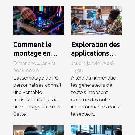
Comment le
Exploration des
montage en
applications
direct
pratiques des
Dimanche 4 janvier
Jeudi 1 janvier 2026
révolutionne
générateurs de
2026 00:40
19:56
L'assemblage de PC
À l’ère du numérique,
l'assemblage
texte dans
personnalisés connaît
les générateurs de
des PC
l'éducation
une véritable
texte s’imposent
personnalisés ?
transformation grâce
comme des outils
au montage en direct.
incontournables dans
Cette...
le secteur...