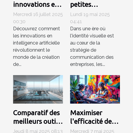
innovations en
petites
IA
entreprises
Mercredi 16 juillet 2025
Lundi 19 mai 2025
transforment-
peuvent tirer
00:30
04:41
Découvrez comment
Dans une ère où
elles la création
profit des
les innovations en
l'identité visuelle est
de contenu
générateurs de
intelligence artificielle
au cœur de la
numérique ?
logo AI
révolutionnent le
stratégie de
monde de la création
communication des
de...
entreprises, les...
Comparatif des
Maximiser
meilleurs outils
l'efficacité des
CRM pour PME
générateurs
Jeudi 8 mai 2025 08:13
Mercredi 7 mai 2025