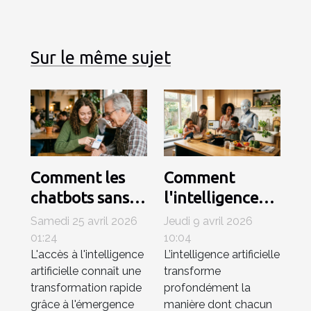
Sur le même sujet
Comment les
Comment
chatbots sans
l'intelligence
inscription
artificielle
Samedi 25 avril 2026
Jeudi 9 avril 2026
révolutionnent-
simplifie-t-elle
01:24
10:04
L'accès à l'intelligence
L’intelligence artificielle
ils l’accès à l’IA ?
notre quotidien
artificielle connaît une
transforme
?
transformation rapide
profondément la
grâce à l'émergence
manière dont chacun