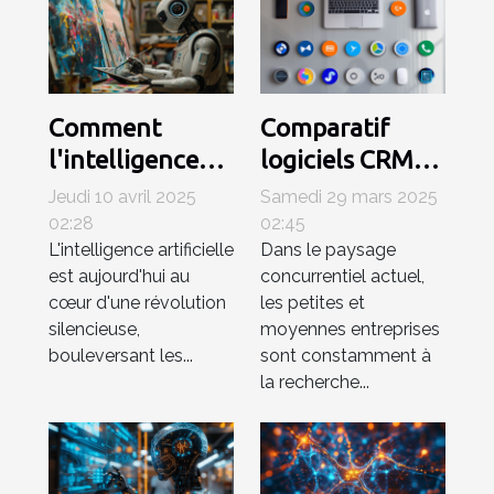
Comment
Comparatif
l'intelligence
logiciels CRM
artificielle
2023 quels
Jeudi 10 avril 2025
Samedi 29 mars 2025
révolutionne
outils pour
02:28
02:45
L'intelligence artificielle
Dans le paysage
les industries
petites et
est aujourd'hui au
concurrentiel actuel,
créatives
moyennes
cœur d'une révolution
les petites et
entreprises
silencieuse,
moyennes entreprises
bouleversant les...
sont constamment à
la recherche...