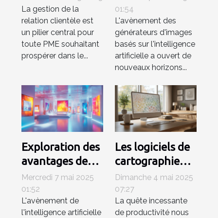
en 2023
d'images IA
La gestion de la
01:54
relation clientèle est
L'avènement des
efficacité et
pour les projets
un pilier central pour
générateurs d'images
coût
artistiques
toute PME souhaitant
basés sur l'intelligence
prospérer dans le...
artificielle a ouvert de
nouveaux horizons...
Exploration des
Les logiciels de
avantages des
cartographie
générateurs
mentale sous-
Mercredi 7 mai 2025
Dimanche 4 mai 2025
d'images IA
utilisés pour
01:52
07:27
L'avènement de
La quête incessante
pour les
booster votre
l'intelligence artificielle
de productivité nous
professionnels
productivité