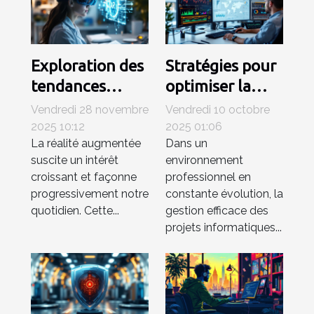
Exploration des
Stratégies pour
tendances
optimiser la
émergentes en
gestion de
Vendredi 28 novembre
Vendredi 10 octobre
réalité
projets
2025 10:12
2025 01:06
La réalité augmentée
Dans un
augmentée
informatiques
suscite un intérêt
environnement
en entreprise
croissant et façonne
professionnel en
progressivement notre
constante évolution, la
quotidien. Cette...
gestion efficace des
projets informatiques...