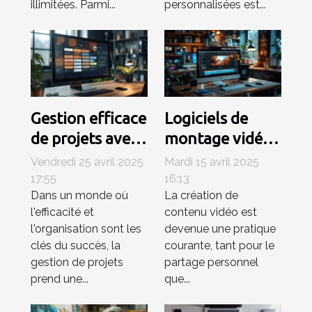
illimitées. Parmi...
personnalisées est...
Gestion efficace
Logiciels de
de projets avec
montage vidéo
Trello
gratuits pour
Vendredi 25 avril 2025
Mardi 15 avril 2025
intégrations et
débutants
17:55
16:13
Dans un monde où
La création de
extensions pour
Trouvez l'outil
l'efficacité et
contenu vidéo est
un workflow
idéal sans
l'organisation sont les
devenue une pratique
optimisé
dépenser un
clés du succès, la
courante, tant pour le
centime
gestion de projets
partage personnel
prend une...
que...