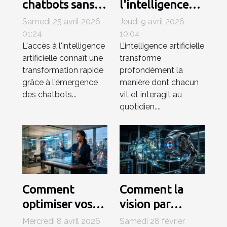
chatbots sans
l'intelligence
inscription
artificielle
Samedi 25 avril 2026
Jeudi 9 avril 2026
révolutionnent-
simplifie-t-elle
01:24
10:04
L'accès à l'intelligence
L’intelligence artificielle
ils l’accès à l’IA ?
notre quotidien
artificielle connaît une
transforme
?
transformation rapide
profondément la
grâce à l'émergence
manière dont chacun
des chatbots...
vit et interagit au
quotidien....
Comment
Comment la
optimiser vos
vision par
processus
ordinateur
Mercredi 8 avril 2026
Samedi 28 février