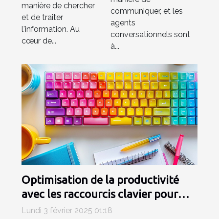
IA
manière de chercher
communiquer, et les
et de traiter
agents
l'information. Au
conversationnels sont
cœur de...
à...
Optimisation de la productivité
avec les raccourcis clavier pour
emojis
Lundi 3 février 2025 01:18