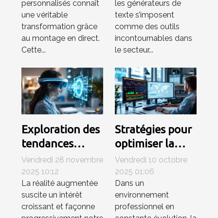
personnalisés connaît
les générateurs de
des PC
l'éducation
une véritable
texte s’imposent
personnalisés ?
transformation grâce
comme des outils
au montage en direct.
incontournables dans
Cette...
le secteur...
Exploration des
Stratégies pour
tendances
optimiser la
émergentes en
gestion de
Vendredi 28 novembre
Vendredi 10 octobre
réalité
projets
2025 10:12
2025 01:06
La réalité augmentée
Dans un
augmentée
informatiques
suscite un intérêt
environnement
en entreprise
croissant et façonne
professionnel en