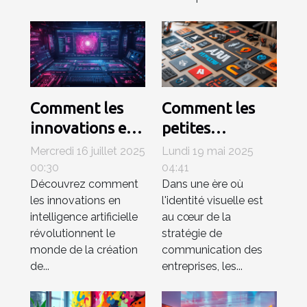
Comment les
Comment les
innovations en
petites
IA
entreprises
Mercredi 16 juillet 2025
Lundi 19 mai 2025
transforment-
peuvent tirer
00:30
04:41
Découvrez comment
Dans une ère où
elles la création
profit des
les innovations en
l'identité visuelle est
de contenu
générateurs de
intelligence artificielle
au cœur de la
numérique ?
logo AI
révolutionnent le
stratégie de
monde de la création
communication des
de...
entreprises, les...