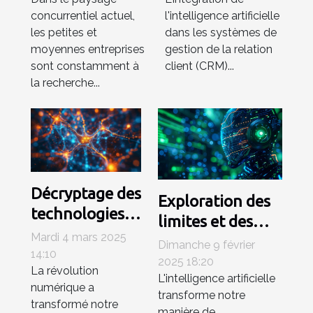
petites et
tendances et
concurrentiel actuel,
l'intelligence artificielle
moyennes
logiciels
les petites et
dans les systèmes de
entreprises
émergents
moyennes entreprises
gestion de la relation
sont constamment à
client (CRM)...
la recherche...
Décryptage des
Exploration des
technologies
limites et des
derrière les
Mardi 4 mars 2025
possibilités
Dimanche 9 février
moteurs de
14:10
futures des
2025 18:20
La révolution
recherche
L'intelligence artificielle
agents
numérique a
basés sur l'IA
transforme notre
conversationnels
transformé notre
manière de