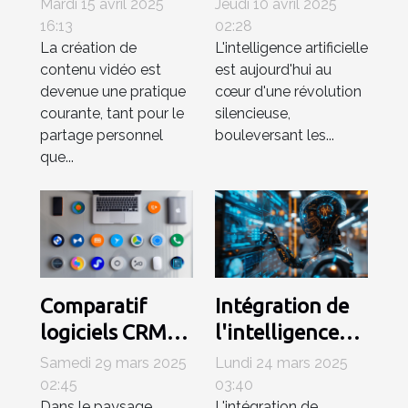
Mardi 15 avril 2025
Jeudi 10 avril 2025
débutants
révolutionne
16:13
02:28
La création de
L'intelligence artificielle
Trouvez l'outil
les industries
contenu vidéo est
est aujourd'hui au
idéal sans
créatives
devenue une pratique
cœur d'une révolution
dépenser un
courante, tant pour le
silencieuse,
centime
partage personnel
bouleversant les...
que...
Comparatif
Intégration de
logiciels CRM
l'intelligence
2023 quels
artificielle dans
Samedi 29 mars 2025
Lundi 24 mars 2025
outils pour
les CRM
02:45
03:40
Dans le paysage
L'intégration de