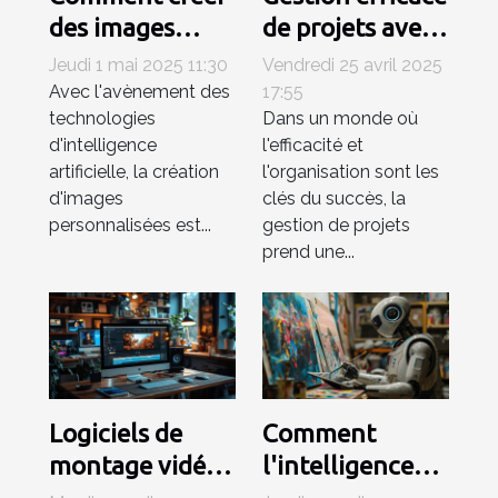
des images
de projets avec
personnalisées
Trello
Jeudi 1 mai 2025 11:30
Vendredi 25 avril 2025
rapidement
intégrations et
Avec l'avènement des
17:55
technologies
Dans un monde où
grâce à l'IA
extensions pour
d'intelligence
l'efficacité et
un workflow
artificielle, la création
l'organisation sont les
optimisé
d'images
clés du succès, la
personnalisées est...
gestion de projets
prend une...
Logiciels de
Comment
montage vidéo
l'intelligence
gratuits pour
artificielle