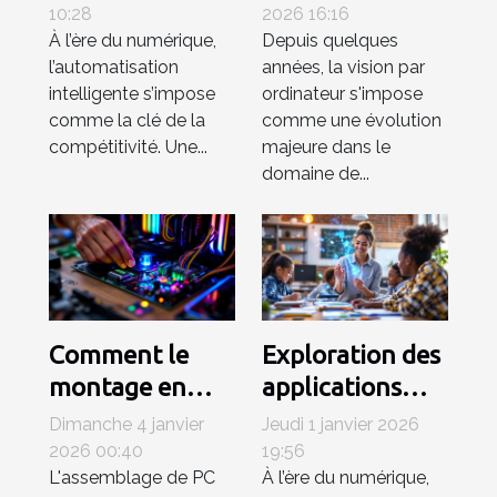
professionnels
révolutionne-t-
10:28
2026 16:16
À l’ère du numérique,
Depuis quelques
avec une
elle l'analyse
l’automatisation
années, la vision par
plateforme d'IA
d'images ?
intelligente s’impose
ordinateur s'impose
intégrée ?
comme la clé de la
comme une évolution
compétitivité. Une...
majeure dans le
domaine de...
Comment le
Exploration des
montage en
applications
direct
pratiques des
Dimanche 4 janvier
Jeudi 1 janvier 2026
révolutionne
générateurs de
2026 00:40
19:56
L'assemblage de PC
À l’ère du numérique,
l'assemblage
texte dans