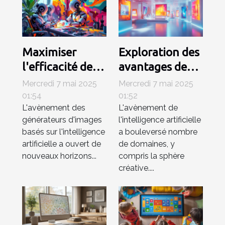
Maximiser
Exploration des
l'efficacité des
avantages des
générateurs
générateurs
Mercredi 7 mai 2025
Mercredi 7 mai 2025
d'images IA
d'images IA
01:54
01:52
L'avènement des
L'avènement de
pour les projets
pour les
générateurs d'images
l'intelligence artificielle
artistiques
professionnels
basés sur l'intelligence
a bouleversé nombre
créatifs
artificielle a ouvert de
de domaines, y
nouveaux horizons...
compris la sphère
créative....