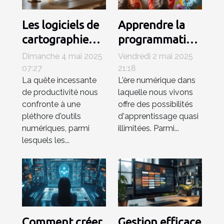
Les logiciels de
Apprendre la
cartographie
programmation
mentale sous-
avec des
Dimanche 4 mai 2025
Vendredi 2 mai 2025
utilisés pour
logiciels
07:27
21:18
La quête incessante
L'ère numérique dans
booster votre
interactifs pour
de productivité nous
laquelle nous vivons
productivité
enfants
confronte à une
offre des possibilités
pléthore d'outils
d'apprentissage quasi
numériques, parmi
illimitées. Parmi...
lesquels les...
Comment créer
Gestion efficace