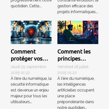
progressivement notre
constante évolution, la
quotidien. Cette...
gestion efficace des
projets informatiques...
Comment
Comment les
protéger vos
principes
appareils des
éthiques
Jeudi 25 septembre
Vendredi 18 juillet
logiciels
influencent-ils
2025 01:32
2025 01:22
À l’ère du numérique, la
À l'ère du numérique,
malveillants les
le
sécurité informatique
les intelligences
plus récents ?
développement
est devenue un enjeu
artificielles occupent
de l'IA ?
majeur pour tous les
une place
utilisateurs...
prépondérante dans
notre quotidien...