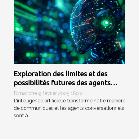
Exploration des limites et des
possibilités futures des agents
conversationnels IA
Dimanche 9 février 2025 18:20
L'intelligence artificielle transforme notre manière
de communiquer, et les agents conversationnels
sont à...