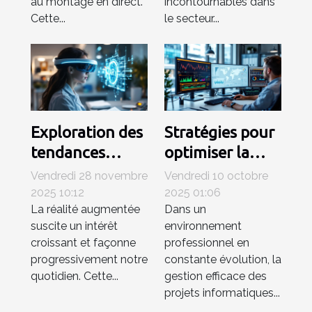
au montage en direct.
incontournables dans
Cette...
le secteur...
Exploration des
Stratégies pour
tendances
optimiser la
émergentes en
gestion de
Vendredi 28 novembre
Vendredi 10 octobre
réalité
projets
2025 10:12
2025 01:06
La réalité augmentée
Dans un
augmentée
informatiques
suscite un intérêt
environnement
en entreprise
croissant et façonne
professionnel en
progressivement notre
constante évolution, la
quotidien. Cette...
gestion efficace des
projets informatiques...