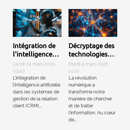
Intégration de
Décryptage des
l'intelligence
technologies
artificielle dans
derrière les
Lundi 24 mars 2025
Mardi 4 mars 2025
les CRM
moteurs de
03:40
14:10
L'intégration de
La révolution
tendances et
recherche basés
l'intelligence artificielle
numérique a
logiciels
sur l'IA
dans les systèmes de
transformé notre
émergents
gestion de la relation
manière de chercher
client (CRM)...
et de traiter
l'information. Au cœur
de...