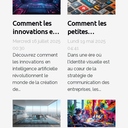
Comment les
Comment les
innovations en
petites
IA
entreprises
Mercredi 16 juillet 2025
Lundi 19 mai 2025
transforment-
peuvent tirer
00:30
04:41
Découvrez comment
Dans une ère où
elles la création
profit des
les innovations en
l'identité visuelle est
de contenu
générateurs de
intelligence artificielle
au cœur de la
numérique ?
logo AI
révolutionnent le
stratégie de
monde de la création
communication des
de...
entreprises, les...