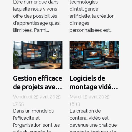
L'ère numérique dans
technologies
interactifs pour
grâce à l'IA
laquelle nous vivons
d'intelligence
enfants
offre des possibilités
artificielle, la création
d'apprentissage quasi
d'images
illimitées. Parmi...
personnalisées est...
Gestion efficace
Logiciels de
de projets avec
montage vidéo
Trello
gratuits pour
Vendredi 25 avril 2025
Mardi 15 avril 2025
intégrations et
débutants
17:55
16:13
Dans un monde où
La création de
extensions pour
Trouvez l'outil
l'efficacité et
contenu vidéo est
un workflow
idéal sans
l'organisation sont les
devenue une pratique
optimisé
dépenser un