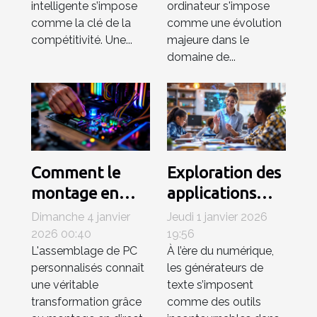
intelligente s’impose
ordinateur s'impose
intégrée ?
comme la clé de la
comme une évolution
compétitivité. Une...
majeure dans le
domaine de...
Comment le
Exploration des
montage en
applications
direct
pratiques des
Dimanche 4 janvier
Jeudi 1 janvier 2026
révolutionne
générateurs de
2026 00:40
19:56
L'assemblage de PC
À l’ère du numérique,
l'assemblage
texte dans
personnalisés connaît
les générateurs de
des PC
l'éducation
une véritable
texte s’imposent
personnalisés ?
transformation grâce
comme des outils