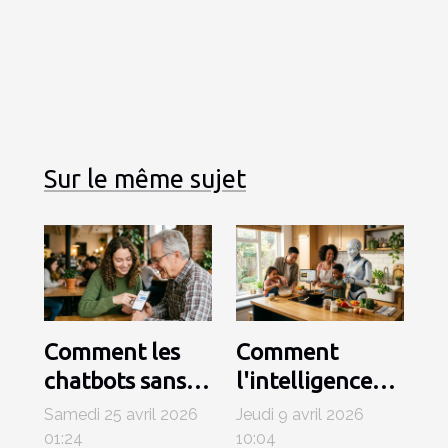
Sur le même sujet
Comment les
Comment
chatbots sans
l'intelligence
inscription
artificielle
Samedi 25 avril 2026
Jeudi 9 avril 2026
révolutionnent-
simplifie-t-elle
01:24
10:04