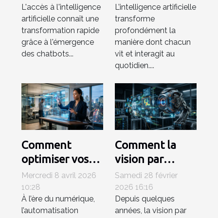
L'accès à l'intelligence
L’intelligence artificielle
ils l’accès à l’IA ?
notre quotidien
artificielle connaît une
transforme
?
transformation rapide
profondément la
grâce à l'émergence
manière dont chacun
des chatbots...
vit et interagit au
quotidien....
Comment
Comment la
optimiser vos
vision par
processus
ordinateur
Mercredi 8 avril 2026
Samedi 28 février
professionnels
révolutionne-t-
10:28
2026 16:16
À l’ère du numérique,
Depuis quelques
avec une
elle l'analyse
l’automatisation
années, la vision par
plateforme d'IA
d'images ?