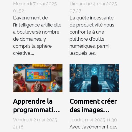
générateurs
mentale sous-
Mercredi 7 mai 2025
Dimanche 4 mai 2025
d'images IA
utilisés pour
01:52
07:27
L'avènement de
La quête incessante
pour les
booster votre
l'intelligence artificielle
de productivité nous
professionnels
productivité
a bouleversé nombre
confronte à une
créatifs
de domaines, y
pléthore d'outils
compris la sphère
numériques, parmi
créative....
lesquels les...
Apprendre la
Comment créer
programmation
des images
avec des
personnalisées
Vendredi 2 mai 2025
Jeudi 1 mai 2025 11:30
logiciels
rapidement
21:18
Avec l'avènement des