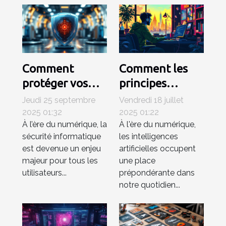
Comment
Comment les
protéger vos
principes
appareils des
éthiques
Jeudi 25 septembre
Vendredi 18 juillet
logiciels
influencent-ils
2025 01:32
2025 01:22
À l’ère du numérique, la
À l'ère du numérique,
malveillants les
le
sécurité informatique
les intelligences
plus récents ?
développement
est devenue un enjeu
artificielles occupent
de l'IA ?
majeur pour tous les
une place
utilisateurs...
prépondérante dans
notre quotidien...