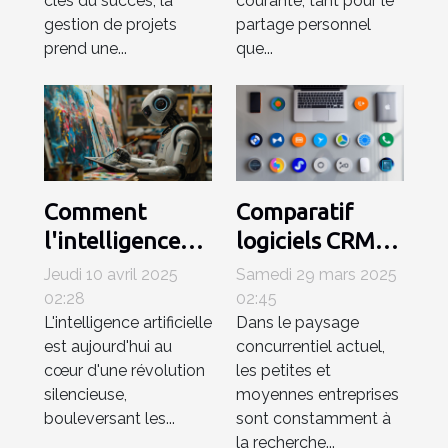
clés du succès, la
courante, tant pour le
centime
gestion de projets
partage personnel
prend une...
que...
Comment
Comparatif
l'intelligence
logiciels CRM
artificielle
2023 quels
Jeudi 10 avril 2025
Samedi 29 mars 2025
révolutionne
outils pour
02:28
02:45
L'intelligence artificielle
Dans le paysage
les industries
petites et
est aujourd'hui au
concurrentiel actuel,
créatives
moyennes
cœur d'une révolution
les petites et
entreprises
silencieuse,
moyennes entreprises
bouleversant les...
sont constamment à
la recherche...