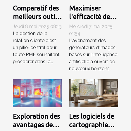
Comparatif des
Maximiser
meilleurs outils
l'efficacité des
CRM pour PME
générateurs
Jeudi 8 mai 2025 08:13
Mercredi 7 mai 2025
en 2023
d'images IA
La gestion de la
01:54
relation clientèle est
L'avènement des
efficacité et
pour les projets
un pilier central pour
générateurs d'images
coût
artistiques
toute PME souhaitant
basés sur l'intelligence
prospérer dans le...
artificielle a ouvert de
nouveaux horizons...
Exploration des
Les logiciels de
avantages des
cartographie