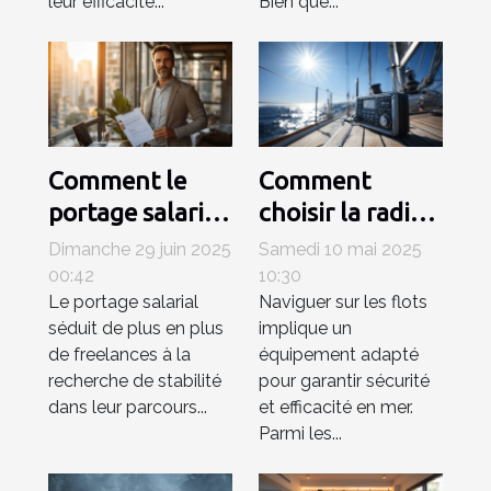
leur efficacité...
Bien que...
Comment le
Comment
portage salarial
choisir la radio
renforce la
VHF marine
Dimanche 29 juin 2025
Samedi 10 mai 2025
sécurité
idéale pour vos
00:42
10:30
Le portage salarial
Naviguer sur les flots
professionnelle
besoins en
séduit de plus en plus
implique un
des freelances ?
navigation
de freelances à la
équipement adapté
recherche de stabilité
pour garantir sécurité
dans leur parcours...
et efficacité en mer.
Parmi les...