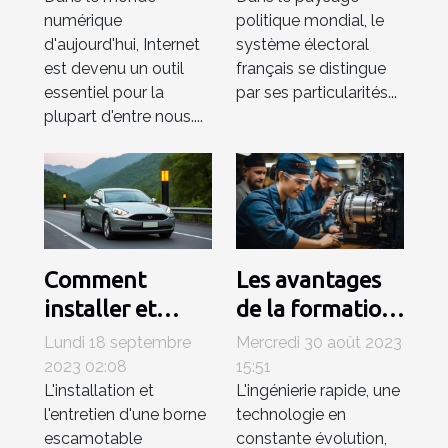
risques
approfondie
numérique
politique mondial, le
d'aujourd'hui, Internet
système électoral
est devenu un outil
français se distingue
essentiel pour la
par ses particularités...
plupart d'entre nous....
Comment
Les avantages
installer et
de la formation
entretenir une
en ingénierie
Lundi 18 septembre
Mercredi 30 août 2023
borne
rapide
2023 02:08
15:51
L'installation et
L'ingénierie rapide, une
escamotable
l'entretien d'une borne
technologie en
manuelle pour
escamotable
constante évolution,