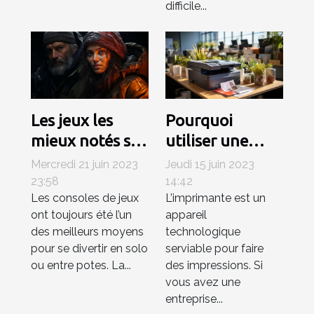
difficile...
Les jeux les
Pourquoi
mieux notés sur
utiliser une
la PlayStation 5
imprimante
Mercredi 21 juin 2023
Jeudi 15 juin 2023
professionnelle
23:58
14:42
Les consoles de jeux
L’imprimante est un
pour votre
ont toujours été l’un
appareil
entreprise ?
des meilleurs moyens
technologique
pour se divertir en solo
serviable pour faire
ou entre potes. La...
des impressions. Si
vous avez une
entreprise...