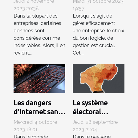
Jeudi 2 novembre
Mardi 31 octobre 2023
documents
améliorer votre
2023 20:38
19:57
Dans la plupart des
Lorsqu'il s'agit de
pour la
entreprise
entreprises, certaines
gérer efficacement
surpression des
données sont
une entreprise, le choix
documents ?
considérées comme
du bon logiciel de
indésirables. Alors, il en
gestion est crucial.
revient...
Cet...
Les dangers
Le système
d'Internet sans
électoral
antivirus:
français: une
Mercredi 4 octobre
Jeudi 28 septembre
comprendre les
analyse
2023 18:01
2023 21:04
Dans le monde
Dans le paysage