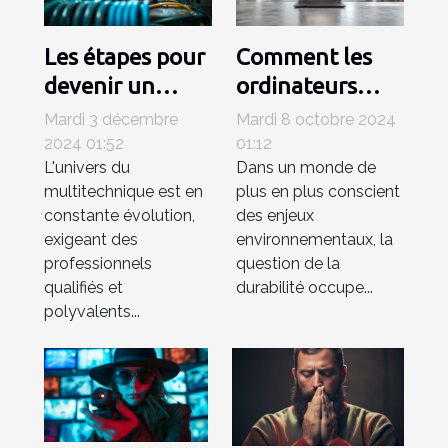
Les étapes pour
Comment les
devenir un
ordinateurs
technicien
portables
Mardi 3 décembre
Mardi 8 octobre 2024
multitechnique
reconditionnés
2024 01:52
01:12
L'univers du
Dans un monde de
compétent
contribuent à
multitechnique est en
plus en plus conscient
un avenir
constante évolution,
des enjeux
durable
exigeant des
environnementaux, la
professionnels
question de la
qualifiés et
durabilité occupe...
polyvalents...