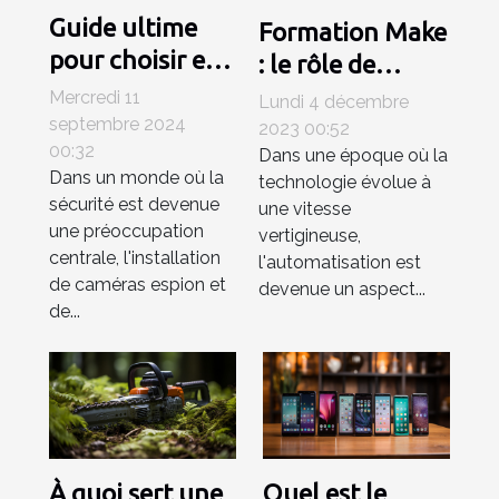
Guide ultime
Formation Make
pour choisir et
: le rôle de
installer des
l'automatisation
Mercredi 11
Lundi 4 décembre
caméras espion
septembre 2024
dans le futur du
2023 00:52
00:32
et des systèmes
Dans une époque où la
travail
Dans un monde où la
technologie évolue à
de surveillance
sécurité est devenue
une vitesse
une préoccupation
vertigineuse,
centrale, l'installation
l'automatisation est
de caméras espion et
devenue un aspect...
de...
À quoi sert une
Quel est le