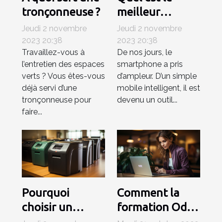
tronçonneuse ?
meilleur
smartphone en
Jeudi 2 novembre
Jeudi 2 novembre
janvier 2021 ?
2023 20:38
2023 20:38
Travaillez-vous à
De nos jours, le
l’entretien des espaces
smartphone a pris
verts ? Vous êtes-vous
d’ampleur. D’un simple
déjà servi d’une
mobile intelligent, il est
tronçonneuse pour
devenu un outil...
faire...
Pourquoi
Comment la
choisir un
formation Odoo
destructeur de
ERP peut