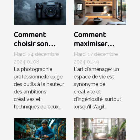
Comment
Comment
choisir son
maximiser
appareil photo
l'espace de
Mardi 24 décembre
Mardi 17 décembre
hybride pour la
votre salon avec
2024 01:08
2024 01:49
La photographie
L'art d'aménager un
photographie
un téléviseur de
professionnelle exige
espace de vie est
professionnelle
80 cm
des outils à la hauteur
synonyme de
des ambitions
créativité et
créatives et
d'ingéniosité, surtout
techniques de ceux...
lorsqu'il s'agit...