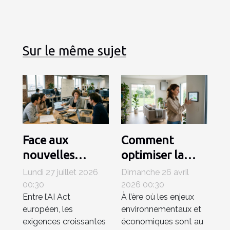
Sur le même sujet
Face aux
Comment
nouvelles
optimiser la
régulations,
consommation
Lundi 27 juillet 2026
Dimanche 26 avril
comment le
énergétique
00:30
2026 00:30
Entre l’AI Act
À l’ère où les enjeux
matériel
grâce à des
européen, les
environnementaux et
influence-t-il la
systèmes de
exigences croissantes
économiques sont au
compétitivité
ventilation