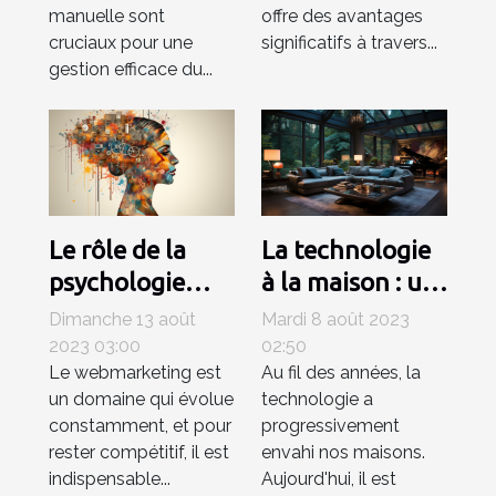
la gestion du
manuelle sont
offre des avantages
trafic ?
cruciaux pour une
significatifs à travers...
gestion efficace du...
Le rôle de la
La technologie
psychologie
à la maison : un
dans le
luxe ou une
Dimanche 13 août
Mardi 8 août 2023
webmarketing
nécessité ?
2023 03:00
02:50
Le webmarketing est
Au fil des années, la
un domaine qui évolue
technologie a
constamment, et pour
progressivement
rester compétitif, il est
envahi nos maisons.
indispensable...
Aujourd'hui, il est