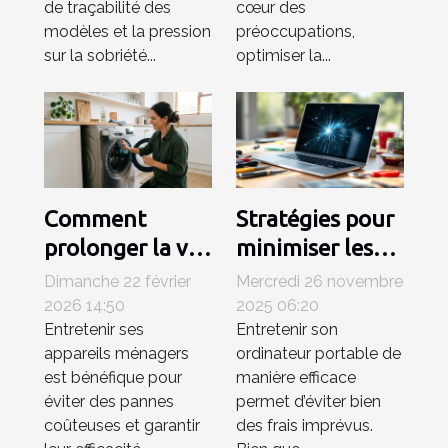
de traçabilité des
cœur des
en ia ?
avancés ?
modèles et la pression
préoccupations,
sur la sobriété...
optimiser la...
Comment
Stratégies pour
prolonger la vie
minimiser les
de vos appareils
frais de
Dimanche 22 février
Mercredi 26 novembre
ménagers ?
réparations
2026 14:50
2025 06:20
Entretenir ses
Entretenir son
d'ordinateurs
appareils ménagers
ordinateur portable de
portables
est bénéfique pour
manière efficace
éviter des pannes
permet d’éviter bien
coûteuses et garantir
des frais imprévus.