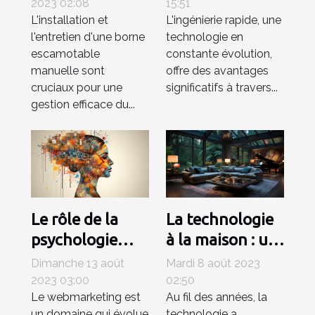
borne
rapide
2023 02:08
15:51
L'installation et
L'ingénierie rapide, une
escamotable
l'entretien d'une borne
technologie en
manuelle pour
escamotable
constante évolution,
la gestion du
manuelle sont
offre des avantages
trafic ?
cruciaux pour une
significatifs à travers...
gestion efficace du...
Le rôle de la
La technologie
psychologie
à la maison : un
dans le
luxe ou une
Dimanche 13 août
Mardi 8 août 2023
webmarketing
nécessité ?
2023 03:00
02:50
Le webmarketing est
Au fil des années, la
un domaine qui évolue
technologie a