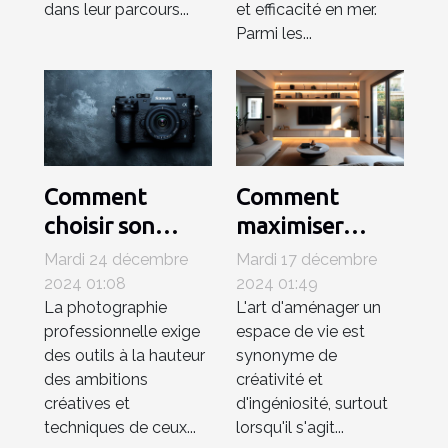
dans leur parcours...
et efficacité en mer.
Parmi les...
Comment
Comment
choisir son
maximiser
appareil photo
l'espace de
Mardi 24 décembre
Mardi 17 décembre
hybride pour la
votre salon avec
2024 01:08
2024 01:49
La photographie
L'art d'aménager un
photographie
un téléviseur de
professionnelle exige
espace de vie est
professionnelle
80 cm
des outils à la hauteur
synonyme de
des ambitions
créativité et
créatives et
d'ingéniosité, surtout
techniques de ceux...
lorsqu'il s'agit...