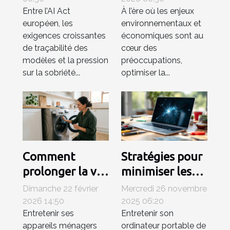
Entre l’AI Act
À l’ère où les enjeux
matériel
grâce à des
européen, les
environnementaux et
influence-t-il la
systèmes de
exigences croissantes
économiques sont au
compétitivité
ventilation
de traçabilité des
cœur des
en ia ?
avancés ?
modèles et la pression
préoccupations,
sur la sobriété...
optimiser la...
Comment
Stratégies pour
prolonger la vie
minimiser les
de vos appareils
frais de
Dimanche 22 février
Mercredi 26 novembre
ménagers ?
réparations
2026 14:50
2025 06:20
Entretenir ses
Entretenir son
d'ordinateurs
appareils ménagers
ordinateur portable de