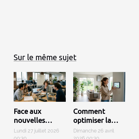
Sur le même sujet
Face aux
Comment
nouvelles
optimiser la
régulations,
consommation
Lundi 27 juillet 2026
Dimanche 26 avril
comment le
énergétique
00:30
2026 00:30