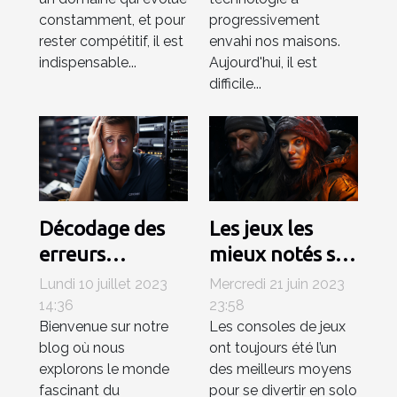
constamment, et pour
progressivement
rester compétitif, il est
envahi nos maisons.
indispensable...
Aujourd'hui, il est
difficile...
Décodage des
Les jeux les
erreurs
mieux notés sur
informatiques
la PlayStation 5
Lundi 10 juillet 2023
Mercredi 21 juin 2023
communes et
14:36
23:58
Bienvenue sur notre
Les consoles de jeux
solutions
blog où nous
ont toujours été l’un
pratiques sur
explorons le monde
des meilleurs moyens
Fatal-error.net
fascinant du
pour se divertir en solo