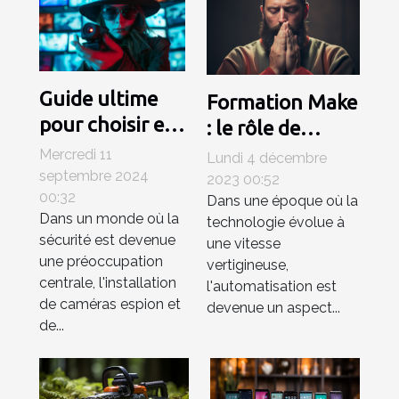
Guide ultime
Formation Make
pour choisir et
: le rôle de
installer des
l'automatisation
Mercredi 11
Lundi 4 décembre
caméras espion
septembre 2024
dans le futur du
2023 00:52
00:32
et des systèmes
Dans une époque où la
travail
Dans un monde où la
technologie évolue à
de surveillance
sécurité est devenue
une vitesse
une préoccupation
vertigineuse,
centrale, l'installation
l'automatisation est
de caméras espion et
devenue un aspect...
de...