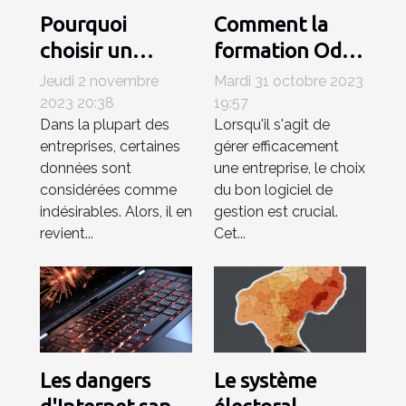
Pourquoi
Comment la
choisir un
formation Odoo
destructeur de
ERP peut
Jeudi 2 novembre
Mardi 31 octobre 2023
documents
améliorer votre
2023 20:38
19:57
Dans la plupart des
Lorsqu'il s'agit de
pour la
entreprise
entreprises, certaines
gérer efficacement
surpression des
données sont
une entreprise, le choix
documents ?
considérées comme
du bon logiciel de
indésirables. Alors, il en
gestion est crucial.
revient...
Cet...
Les dangers
Le système