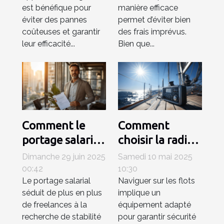
portables
est bénéfique pour
manière efficace
éviter des pannes
permet d’éviter bien
coûteuses et garantir
des frais imprévus.
leur efficacité...
Bien que...
Comment le
Comment
portage salarial
choisir la radio
renforce la
VHF marine
Dimanche 29 juin 2025
Samedi 10 mai 2025
sécurité
idéale pour vos
00:42
10:30
Le portage salarial
Naviguer sur les flots
professionnelle
besoins en
séduit de plus en plus
implique un
des freelances ?
navigation
de freelances à la
équipement adapté
recherche de stabilité
pour garantir sécurité