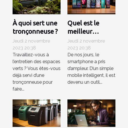
À quoi sert une
Quel est le
tronçonneuse ?
meilleur
smartphone en
Jeudi 2 novembre
Jeudi 2 novembre
janvier 2021 ?
2023 20:38
2023 20:38
Travaillez-vous à
De nos jours, le
l’entretien des espaces
smartphone a pris
verts ? Vous êtes-vous
d’ampleur. D’un simple
déjà servi d’une
mobile intelligent, il est
tronçonneuse pour
devenu un outil...
faire...