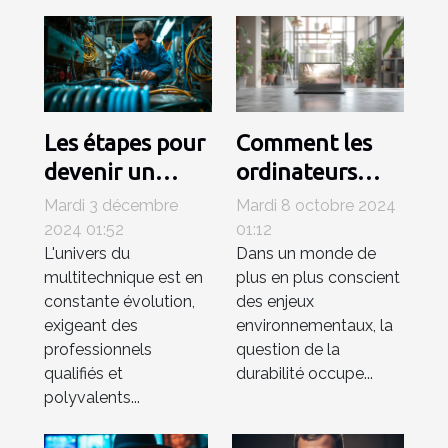
Les étapes pour
Comment les
devenir un
ordinateurs
technicien
portables
Mardi 3 décembre
Mardi 8 octobre 2024
multitechnique
reconditionnés
2024 01:52
01:12
L'univers du
Dans un monde de
compétent
contribuent à
multitechnique est en
plus en plus conscient
un avenir
constante évolution,
des enjeux
durable
exigeant des
environnementaux, la
professionnels
question de la
qualifiés et
durabilité occupe...
polyvalents...