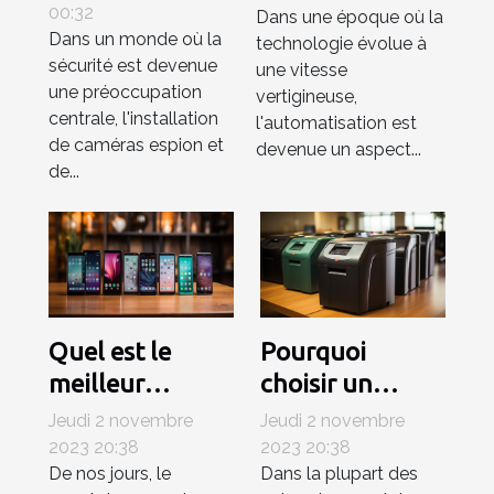
00:32
et des systèmes
Dans une époque où la
travail
Dans un monde où la
technologie évolue à
de surveillance
sécurité est devenue
une vitesse
une préoccupation
vertigineuse,
centrale, l'installation
l'automatisation est
de caméras espion et
devenue un aspect...
de...
Quel est le
Pourquoi
meilleur
choisir un
smartphone en
destructeur de
Jeudi 2 novembre
Jeudi 2 novembre
janvier 2021 ?
documents
2023 20:38
2023 20:38
De nos jours, le
Dans la plupart des
pour la