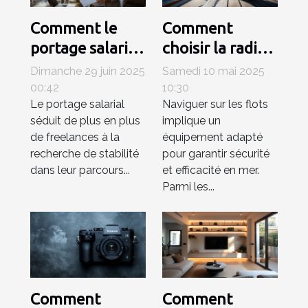
Comment le
Comment
portage salarial
choisir la radio
renforce la
VHF marine
Dimanche 29 juin 2025
Samedi 10 mai 2025
sécurité
idéale pour vos
00:42
10:30
Le portage salarial
Naviguer sur les flots
professionnelle
besoins en
séduit de plus en plus
implique un
des freelances ?
navigation
de freelances à la
équipement adapté
recherche de stabilité
pour garantir sécurité
dans leur parcours...
et efficacité en mer.
Parmi les...
Comment
Comment