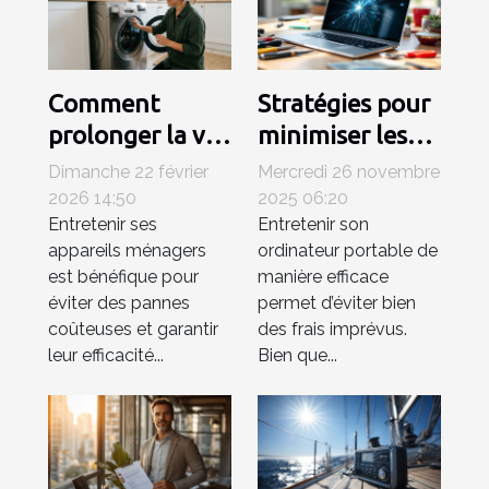
Comment
Stratégies pour
prolonger la vie
minimiser les
de vos appareils
frais de
Dimanche 22 février
Mercredi 26 novembre
ménagers ?
réparations
2026 14:50
2025 06:20
Entretenir ses
Entretenir son
d'ordinateurs
appareils ménagers
ordinateur portable de
portables
est bénéfique pour
manière efficace
éviter des pannes
permet d’éviter bien
coûteuses et garantir
des frais imprévus.
leur efficacité...
Bien que...