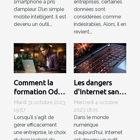
smartphone a pris
entreprises, certaines
surpression des
d’ampleur. D’un simple
données sont
documents ?
mobile intelligent, il est
considérées comme
devenu un outil...
indésirables. Alors, il en
revient...
Comment la
Les dangers
formation Odoo
d'Internet sans
ERP peut
antivirus:
Mardi 31 octobre 2023
Mercredi 4 octobre
améliorer votre
comprendre les
19:57
2023 18:01
Lorsqu'il s'agit de
Dans le monde
entreprise
risques
gérer efficacement
numérique
une entreprise, le choix
d'aujourd'hui, Internet
du bon logiciel de
est devenu un outil