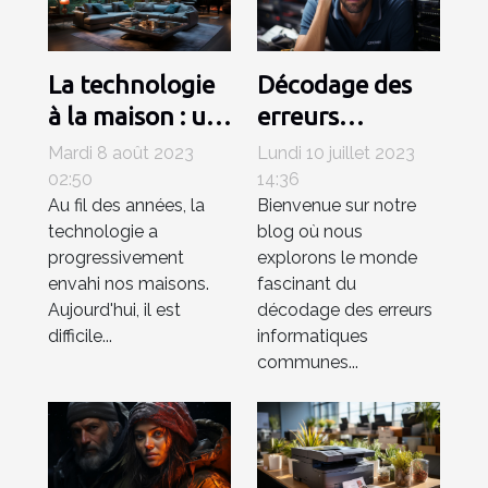
La technologie
Décodage des
à la maison : un
erreurs
luxe ou une
informatiques
Mardi 8 août 2023
Lundi 10 juillet 2023
nécessité ?
communes et
02:50
14:36
Au fil des années, la
Bienvenue sur notre
solutions
technologie a
blog où nous
pratiques sur
progressivement
explorons le monde
Fatal-error.net
envahi nos maisons.
fascinant du
Aujourd'hui, il est
décodage des erreurs
difficile...
informatiques
communes...