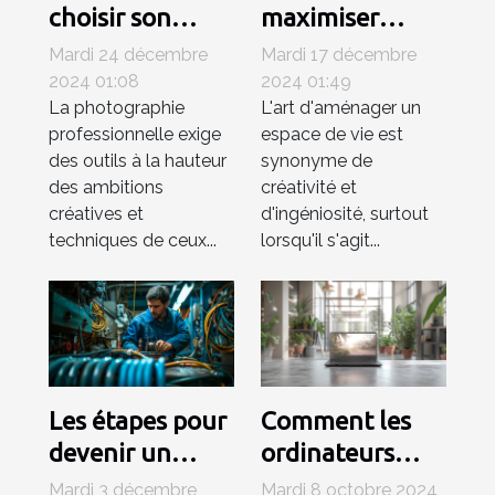
choisir son
maximiser
appareil photo
l'espace de
Mardi 24 décembre
Mardi 17 décembre
hybride pour la
votre salon avec
2024 01:08
2024 01:49
La photographie
L'art d'aménager un
photographie
un téléviseur de
professionnelle exige
espace de vie est
professionnelle
80 cm
des outils à la hauteur
synonyme de
des ambitions
créativité et
créatives et
d'ingéniosité, surtout
techniques de ceux...
lorsqu'il s'agit...
Les étapes pour
Comment les
devenir un
ordinateurs
technicien
portables
Mardi 3 décembre
Mardi 8 octobre 2024