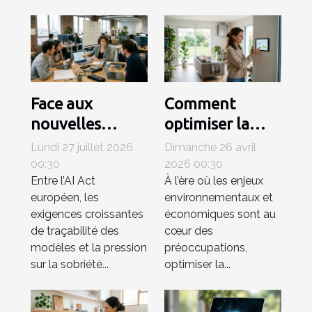
Face aux
Comment
nouvelles
optimiser la
régulations,
consommation
Lundi 27 juillet 2026
Dimanche 26 avril
comment le
énergétique
00:30
2026 00:30
Entre l’AI Act
À l’ère où les enjeux
matériel
grâce à des
européen, les
environnementaux et
influence-t-il la
systèmes de
exigences croissantes
économiques sont au
compétitivité
ventilation
de traçabilité des
cœur des
en ia ?
avancés ?
modèles et la pression
préoccupations,
sur la sobriété...
optimiser la...