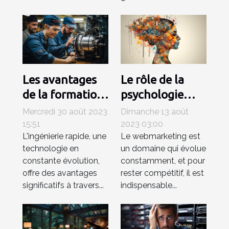
Les avantages
Le rôle de la
de la formation
psychologie
en ingénierie
dans le
Mercredi 30 août 2023
Dimanche 13 août
rapide
webmarketing
15:51
2023 03:00
L'ingénierie rapide, une
Le webmarketing est
technologie en
un domaine qui évolue
constante évolution,
constamment, et pour
offre des avantages
rester compétitif, il est
significatifs à travers...
indispensable...