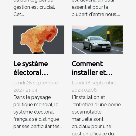
gestion est crucial.
essentiel pour la
Cet...
plupart d'entre nous....
Le système
Comment
électoral
installer et
français: une
entretenir une
Jeudi 28 septembre
Lundi 18 septembre
analyse
borne
2023 21:04
2023 02:08
Dans le paysage
L'installation et
approfondie
escamotable
politique mondial, le
l'entretien d'une borne
manuelle pour
système électoral
escamotable
la gestion du
français se distingue
manuelle sont
trafic ?
par ses particularités...
cruciaux pour une
gestion efficace du...