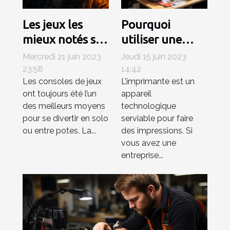
Les jeux les
Pourquoi
mieux notés sur
utiliser une
la PlayStation 5
imprimante
Mercredi 21 juin 2023
Jeudi 15 juin 2023
professionnelle
23:58
14:42
Les consoles de jeux
L’imprimante est un
pour votre
ont toujours été l’un
appareil
entreprise ?
des meilleurs moyens
technologique
pour se divertir en solo
serviable pour faire
ou entre potes. La...
des impressions. Si
vous avez une
entreprise...