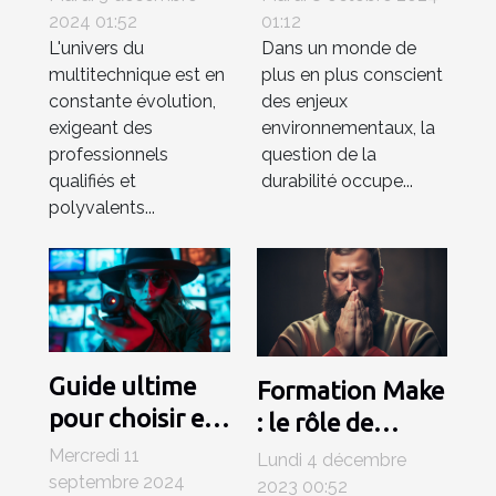
multitechnique
reconditionnés
2024 01:52
01:12
L'univers du
Dans un monde de
compétent
contribuent à
multitechnique est en
plus en plus conscient
un avenir
constante évolution,
des enjeux
durable
exigeant des
environnementaux, la
professionnels
question de la
qualifiés et
durabilité occupe...
polyvalents...
Guide ultime
Formation Make
pour choisir et
: le rôle de
installer des
l'automatisation
Mercredi 11
Lundi 4 décembre
caméras espion
septembre 2024
dans le futur du
2023 00:52