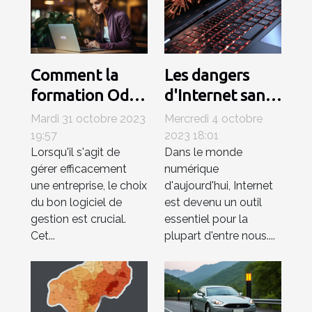
Comment la
Les dangers
formation Odoo
d'Internet sans
ERP peut
antivirus:
Mardi 31 octobre 2023
Mercredi 4 octobre
améliorer votre
comprendre les
19:57
2023 18:01
Lorsqu'il s'agit de
Dans le monde
entreprise
risques
gérer efficacement
numérique
une entreprise, le choix
d'aujourd'hui, Internet
du bon logiciel de
est devenu un outil
gestion est crucial.
essentiel pour la
Cet...
plupart d'entre nous....