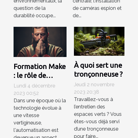
environnementaux, la
centrale, l'installation
question de la
de caméras espion et
durabilité occupe...
de...
À quoi sert une
Formation Make
tronçonneuse ?
: le rôle de
l'automatisation
Jeudi 2 novembre
Lundi 4 décembre
2023 20:38
dans le futur du
2023 00:52
Travaillez-vous à
Dans une époque où la
travail
l’entretien des
technologie évolue à
espaces verts ? Vous
une vitesse
êtes-vous déjà servi
vertigineuse,
d’une tronçonneuse
l'automatisation est
pour faire...
devenue un aspect...