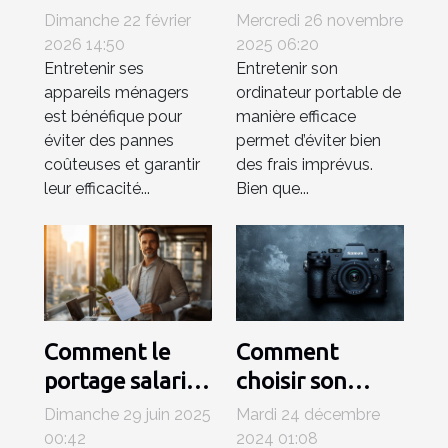
de vos appareils
frais de
Dimanche 22 février
Mercredi 26 novembre
ménagers ?
réparations
2026 14:50
2025 06:20
Entretenir ses
Entretenir son
d'ordinateurs
appareils ménagers
ordinateur portable de
portables
est bénéfique pour
manière efficace
éviter des pannes
permet d’éviter bien
coûteuses et garantir
des frais imprévus.
leur efficacité...
Bien que...
Comment le
Comment
portage salarial
choisir son
renforce la
appareil photo
Dimanche 29 juin 2025
Mardi 24 décembre
sécurité
hybride pour la
00:42
2024 01:08