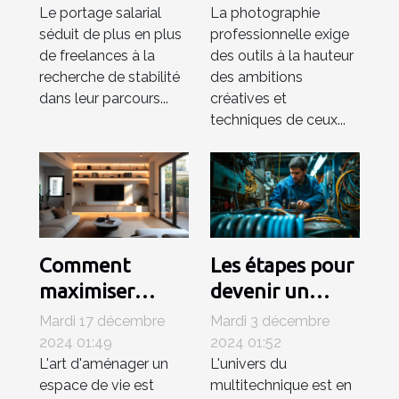
Le portage salarial
La photographie
professionnelle
photographie
séduit de plus en plus
professionnelle exige
des freelances ?
professionnelle
de freelances à la
des outils à la hauteur
recherche de stabilité
des ambitions
dans leur parcours...
créatives et
techniques de ceux...
Comment
Les étapes pour
maximiser
devenir un
l'espace de
technicien
Mardi 17 décembre
Mardi 3 décembre
votre salon avec
multitechnique
2024 01:49
2024 01:52
L'art d'aménager un
L'univers du
un téléviseur de
compétent
espace de vie est
multitechnique est en
80 cm