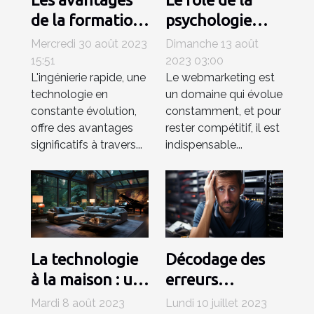
de la formation
psychologie
en ingénierie
dans le
Mercredi 30 août 2023
Dimanche 13 août
rapide
webmarketing
15:51
2023 03:00
L'ingénierie rapide, une
Le webmarketing est
technologie en
un domaine qui évolue
constante évolution,
constamment, et pour
offre des avantages
rester compétitif, il est
significatifs à travers...
indispensable...
La technologie
Décodage des
à la maison : un
erreurs
luxe ou une
informatiques
Mardi 8 août 2023
Lundi 10 juillet 2023