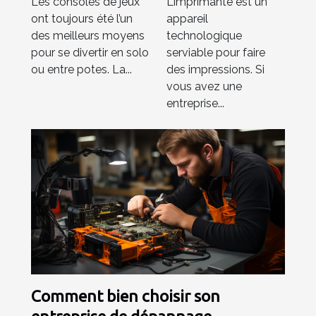
Les consoles de jeux
L’imprimante est un
pour votre
ont toujours été l’un
appareil
entreprise ?
des meilleurs moyens
technologique
pour se divertir en solo
serviable pour faire
ou entre potes. La...
des impressions. Si
vous avez une
entreprise...
Comment bien choisir son