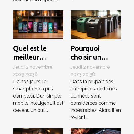
Quel est le
Pourquoi
meilleur
choisir un
smartphone en
destructeur de
Jeudi 2 novembre
Jeudi 2 novembre
janvier 2021 ?
documents
2023 20:38
2023 20:38
De nos jours, le
Dans la plupart des
pour la
smartphone a pris
entreprises, certaines
surpression des
d’ampleur. D’un simple
données sont
documents ?
mobile intelligent, il est
considérées comme
devenu un outil...
indésirables. Alors, il en
revient...