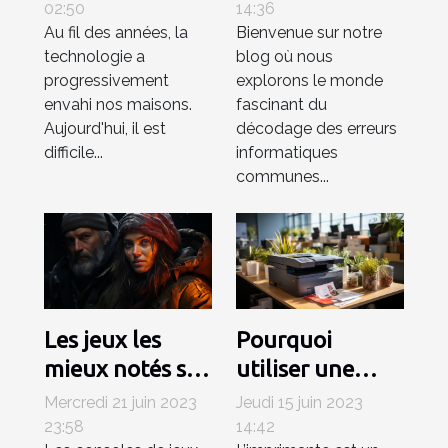
nécessité ?
communes et
02:50
14:36
Au fil des années, la
Bienvenue sur notre
solutions
technologie a
blog où nous
pratiques sur
progressivement
explorons le monde
Fatal-error.net
envahi nos maisons.
fascinant du
Aujourd'hui, il est
décodage des erreurs
difficile...
informatiques
communes...
Les jeux les
Pourquoi
mieux notés sur
utiliser une
la PlayStation 5
imprimante
Mercredi 21 juin 2023
Jeudi 15 juin 2023
professionnelle
23:58
14:42