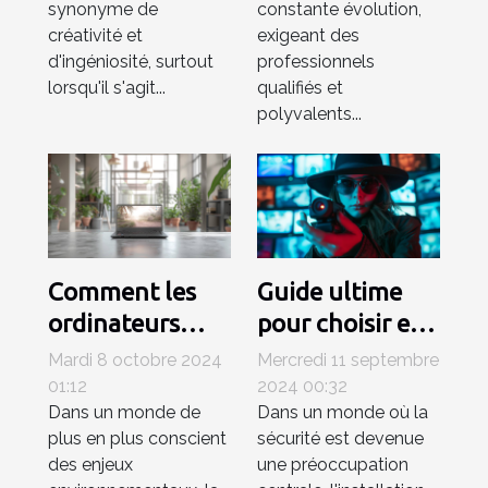
synonyme de
constante évolution,
créativité et
exigeant des
d'ingéniosité, surtout
professionnels
lorsqu'il s'agit...
qualifiés et
polyvalents...
Comment les
Guide ultime
ordinateurs
pour choisir et
portables
installer des
Mardi 8 octobre 2024
Mercredi 11 septembre
reconditionnés
caméras espion
01:12
2024 00:32
Dans un monde de
Dans un monde où la
contribuent à
et des systèmes
plus en plus conscient
sécurité est devenue
un avenir
de surveillance
des enjeux
une préoccupation
durable