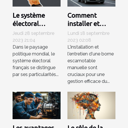
Le système
Comment
électoral
installer et
français: une
entretenir une
Jeudi 28 septembre
Lundi 18 septembre
analyse
borne
2023 21:04
2023 02:08
Dans le paysage
L'installation et
approfondie
escamotable
politique mondial, le
l'entretien d'une borne
manuelle pour
système électoral
escamotable
la gestion du
français se distingue
manuelle sont
trafic ?
par ses particularités...
cruciaux pour une
gestion efficace du...
Les avantages
Le rôle de la