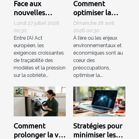
Face aux
Comment
nouvelles
optimiser la
régulations,
consommation
Lundi 27 juillet 2026
Dimanche 26 avril
comment le
énergétique
00:30
2026 00:30
Entre l’AI Act
À l’ère où les enjeux
matériel
grâce à des
européen, les
environnementaux et
influence-t-il la
systèmes de
exigences croissantes
économiques sont au
compétitivité
ventilation
de traçabilité des
cœur des
en ia ?
avancés ?
modèles et la pression
préoccupations,
sur la sobriété...
optimiser la...
Comment
Stratégies pour
prolonger la vie
minimiser les