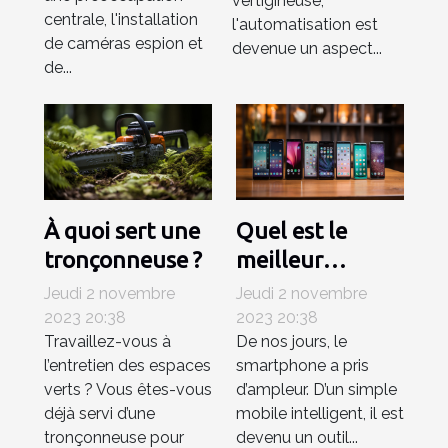
vertigineuse,
centrale, l'installation
l'automatisation est
de caméras espion et
devenue un aspect...
de...
À quoi sert une
Quel est le
tronçonneuse ?
meilleur
smartphone en
Jeudi 2 novembre
Jeudi 2 novembre
janvier 2021 ?
2023 20:38
2023 20:38
Travaillez-vous à
De nos jours, le
l’entretien des espaces
smartphone a pris
verts ? Vous êtes-vous
d’ampleur. D’un simple
déjà servi d’une
mobile intelligent, il est
tronçonneuse pour
devenu un outil...