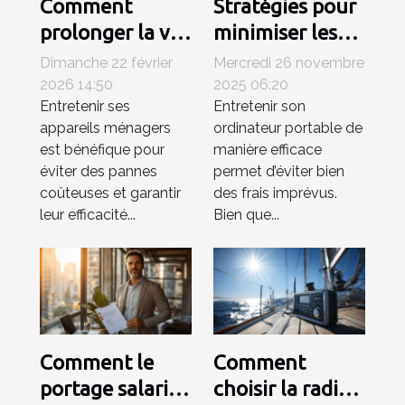
Comment
Stratégies pour
prolonger la vie
minimiser les
de vos appareils
frais de
Dimanche 22 février
Mercredi 26 novembre
ménagers ?
réparations
2026 14:50
2025 06:20
Entretenir ses
Entretenir son
d'ordinateurs
appareils ménagers
ordinateur portable de
portables
est bénéfique pour
manière efficace
éviter des pannes
permet d’éviter bien
coûteuses et garantir
des frais imprévus.
leur efficacité...
Bien que...
Comment le
Comment
portage salarial
choisir la radio