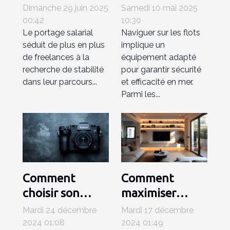
renforce la
VHF marine
Dimanche 29 juin 2025
Samedi 10 mai 2025
sécurité
idéale pour vos
00:42
10:30
Le portage salarial
Naviguer sur les flots
professionnelle
besoins en
séduit de plus en plus
implique un
des freelances ?
navigation
de freelances à la
équipement adapté
recherche de stabilité
pour garantir sécurité
dans leur parcours...
et efficacité en mer.
Parmi les...
Comment
Comment
choisir son
maximiser
appareil photo
l'espace de
Mardi 24 décembre
Mardi 17 décembre
hybride pour la
votre salon avec
2024 01:08
2024 01:49