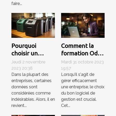
faire...
Pourquoi
Comment la
choisir un
formation Odoo
destructeur de
ERP peut
Jeudi 2 novembre
Mardi 31 octobre 2023
documents
améliorer votre
2023 20:38
19:57
Dans la plupart des
Lorsqu'il s'agit de
pour la
entreprise
entreprises, certaines
gérer efficacement
surpression des
données sont
une entreprise, le choix
documents ?
considérées comme
du bon logiciel de
indésirables. Alors, il en
gestion est crucial.
revient...
Cet...