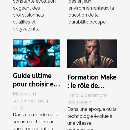
constante évolution,
des enjeux
durable
exigeant des
environnementaux, la
professionnels
question de la
qualifiés et
durabilité occupe...
polyvalents...
Guide ultime
Formation Make
pour choisir et
: le rôle de
installer des
l'automatisation
Mercredi 11
Lundi 4 décembre
caméras espion
septembre 2024
dans le futur du
2023 00:52
00:32
et des systèmes
Dans une époque où la
travail
Dans un monde où la
technologie évolue à
de surveillance
sécurité est devenue
une vitesse
une préoccupation