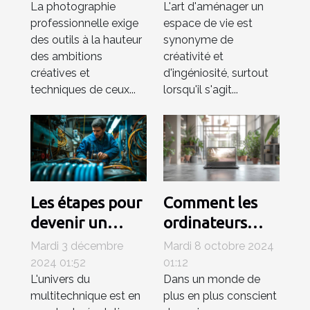
La photographie
L'art d'aménager un
photographie
un téléviseur de
professionnelle exige
espace de vie est
professionnelle
80 cm
des outils à la hauteur
synonyme de
des ambitions
créativité et
créatives et
d'ingéniosité, surtout
techniques de ceux...
lorsqu'il s'agit...
Les étapes pour
Comment les
devenir un
ordinateurs
technicien
portables
Mardi 3 décembre
Mardi 8 octobre 2024
multitechnique
reconditionnés
2024 01:52
01:12
L'univers du
Dans un monde de
compétent
contribuent à
multitechnique est en
plus en plus conscient
un avenir