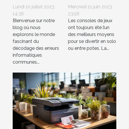
informatiques
la PlayStation 5
Lundi 10 juillet 2023
Mercredi 21 juin 2023
communes et
14:36
23:58
Bienvenue sur notre
Les consoles de jeux
solutions
blog où nous
ont toujours été l’un
pratiques sur
explorons le monde
des meilleurs moyens
Fatal-error.net
fascinant du
pour se divertir en solo
décodage des erreurs
ou entre potes. La...
informatiques
communes...