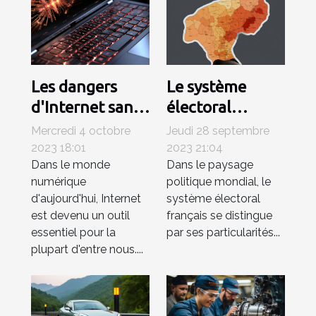
Les dangers
Le système
d'Internet sans
électoral
antivirus:
français: une
Mercredi 4 octobre
Jeudi 28 septembre
comprendre les
analyse
2023 18:01
2023 21:04
Dans le monde
Dans le paysage
risques
approfondie
numérique
politique mondial, le
d'aujourd'hui, Internet
système électoral
est devenu un outil
français se distingue
essentiel pour la
par ses particularités...
plupart d'entre nous....