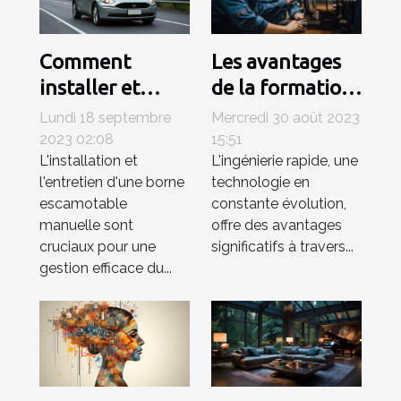
Comment
Les avantages
installer et
de la formation
entretenir une
en ingénierie
Lundi 18 septembre
Mercredi 30 août 2023
borne
rapide
2023 02:08
15:51
L'installation et
L'ingénierie rapide, une
escamotable
l'entretien d'une borne
technologie en
manuelle pour
escamotable
constante évolution,
la gestion du
manuelle sont
offre des avantages
trafic ?
cruciaux pour une
significatifs à travers...
gestion efficace du...