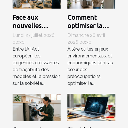
Face aux
Comment
nouvelles
optimiser la
régulations,
consommation
Lundi 27 juillet 2026
Dimanche 26 avril
comment le
énergétique
00:30
2026 00:30
Entre l’AI Act
À l’ère où les enjeux
matériel
grâce à des
européen, les
environnementaux et
influence-t-il la
systèmes de
exigences croissantes
économiques sont au
compétitivité
ventilation
de traçabilité des
cœur des
en ia ?
avancés ?
modèles et la pression
préoccupations,
sur la sobriété...
optimiser la...