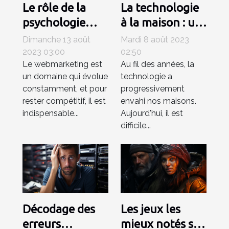
Le rôle de la
La technologie
psychologie
à la maison : un
dans le
luxe ou une
Dimanche 13 août
Mardi 8 août 2023
webmarketing
nécessité ?
2023 03:00
02:50
Le webmarketing est
Au fil des années, la
un domaine qui évolue
technologie a
constamment, et pour
progressivement
rester compétitif, il est
envahi nos maisons.
indispensable...
Aujourd'hui, il est
difficile...
Décodage des
Les jeux les
erreurs
mieux notés sur