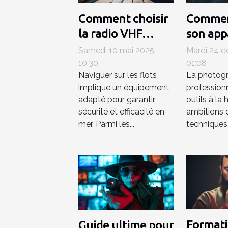
Comment choisir
Commen
la radio VHF
son app
marine idéale
photo h
Samedi 10 mai 2025
Mardi 24 
pour vos besoins
pour la
10:30
01:08
Naviguer sur les flots
La photogr
en navigation
photog
implique un équipement
profession
profess
adapté pour garantir
outils à la
sécurité et efficacité en
ambitions c
mer. Parmi les...
techniques 
Formati
Guide ultime pour