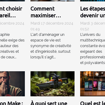
t choisir
Comment
Les étape
areil
maximiser
devenir u
ybride
l'espace de votre
technicie
décembre 2024
Mardi 17 décembre 2024
Mardi 3 déce
salon avec un
multitech
01:49
01:52
aphie
L'art d'aménager un
L'univers du
raphie
téléviseur de 80
compéten
nelle exige des
espace de vie est
multitechnique
ionnelle
cm
 hauteur des
synonyme de créativité
constante évol
réatives et
et d'ingéniosité, surtout
exigeant des
de ceux...
lorsqu'il s'agit...
professionnels
et polyvalents.
on Make :
À quoi sert une
Quel est l