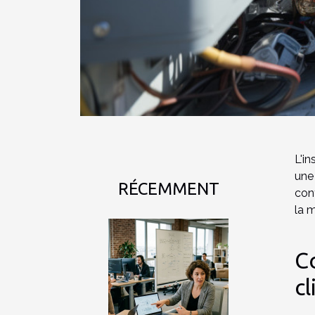
L'i
une
RÉCEMMENT
conf
la m
C
cl