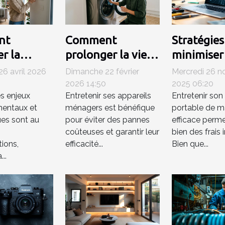
nt
Comment
Stratégies
r la
prolonger la vie
minimiser 
mation
de vos appareils
de répara
6 avril 2026
Dimanche 22 février
Mercredi 26 
ique grâce
ménagers ?
d'ordinat
2026 14:50
2025 06:20
es enjeux
Entretenir ses appareils
Entretenir son
ystèmes de
portables
mentaux et
ménagers est bénéfique
portable de m
tion
es sont au
pour éviter des pannes
efficace perme
 ?
coûteuses et garantir leur
bien des frais
ions,
efficacité...
Bien que...
...