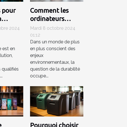
s pour
Comment les
n
ordinateurs
n
portables
mbre 2024
Mardi 8 octobre 2024
nique
reconditionnés
01:12
Dans un monde de plus
t
contribuent à un
 est en
en plus conscient des
avenir durable
ution,
enjeux
environnementaux, la
 qualifiés
question de la durabilité
..
occupe...
e
Pourquoi choisir