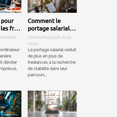
 pour
Comment le
les frais
portage salarial
tions
renforce la
novembre
Dimanche 29 juin 2025
eurs
sécurité
00:42
 ordinateur
Le portage salarial séduit
professionnelle
anière
de plus en plus de
des freelances ?
t d’éviter
freelances à la recherche
 imprévus.
de stabilité dans leur
parcours...