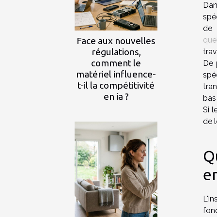
Dan
spéc
de 
Face aux nouvelles
quel
régulations,
trav
comment le
De 
matériel influence-
spé
t-il la compétitivité
tra
en ia ?
bas 
Si l
de l
Qu
e
L'i
fon