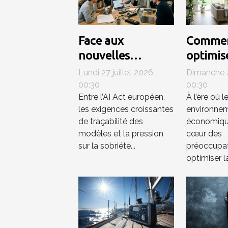
Face aux
Comme
nouvelles
optimise
régulations,
consom
Lundi 27 juillet 2026
Dimanche 2
comment le
énergét
00:30
00:30
Entre l’AI Act européen,
À l’ère où l
matériel
à des s
les exigences croissantes
environne
influence-t-il la
ventila
de traçabilité des
économiqu
compétitivité en
avancés
modèles et la pression
cœur des
ia ?
sur la sobriété...
préoccupat
optimiser la