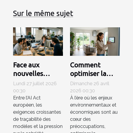
Sur le même sujet
Face aux
Comment
nouvelles
optimiser la
régulations,
consommation
Lundi 27 juillet 2026
Dimanche 26 avril
comment le
énergétique
00:30
2026 00:30
Entre l’AI Act
À l’ère où les enjeux
matériel
grâce à des
européen, les
environnementaux et
influence-t-il la
systèmes de
exigences croissantes
économiques sont au
compétitivité
ventilation
de traçabilité des
cœur des
en ia ?
avancés ?
modèles et la pression
préoccupations,