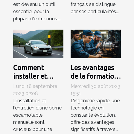
est devenu un outil
français se distingue
essentiel pour la
par ses particularités...
plupart d'entre nous....
Comment
Les avantages
installer et
de la formation
entretenir une
en ingénierie
Lundi 18 septembre
Mercredi 30 août 2023
borne
rapide
2023 02:08
15:51
L'installation et
L'ingénierie rapide, une
escamotable
l'entretien d'une borne
technologie en
manuelle pour
escamotable
constante évolution,
la gestion du
manuelle sont
offre des avantages
trafic ?
cruciaux pour une
significatifs à travers...