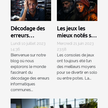
Décodage des
Les jeux les
erreurs
mieux notés sur
informatiques
la PlayStation 5
Lundi 10 juillet 2023
Mercredi 21 juin 2023
communes et
14:36
23:58
Bienvenue sur notre
Les consoles de jeux
solutions
blog où nous
ont toujours été l’un
pratiques sur
explorons le monde
des meilleurs moyens
Fatal-error.net
fascinant du
pour se divertir en solo
décodage des erreurs
ou entre potes. La...
informatiques
communes...