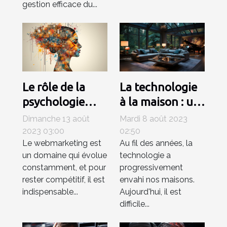
gestion efficace du...
Le rôle de la
La technologie
psychologie
à la maison : un
dans le
luxe ou une
Dimanche 13 août
Mardi 8 août 2023
webmarketing
nécessité ?
2023 03:00
02:50
Le webmarketing est
Au fil des années, la
un domaine qui évolue
technologie a
constamment, et pour
progressivement
rester compétitif, il est
envahi nos maisons.
indispensable...
Aujourd'hui, il est
difficile...