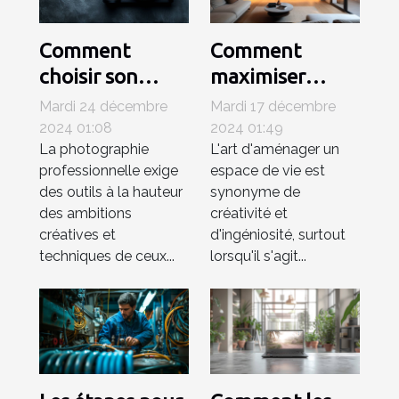
Comment
Comment
choisir son
maximiser
appareil photo
l'espace de
Mardi 24 décembre
Mardi 17 décembre
hybride pour la
votre salon avec
2024 01:08
2024 01:49
La photographie
L'art d'aménager un
photographie
un téléviseur de
professionnelle exige
espace de vie est
professionnelle
80 cm
des outils à la hauteur
synonyme de
des ambitions
créativité et
créatives et
d'ingéniosité, surtout
techniques de ceux...
lorsqu'il s'agit...