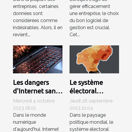
pour la
entreprise
entreprises, certaines
gérer efficacement
surpression des
données sont
une entreprise, le choix
documents ?
considérées comme
du bon logiciel de
indésirables. Alors, il en
gestion est crucial.
revient...
Cet...
Les dangers
Le système
d'Internet sans
électoral
antivirus:
français: une
Mercredi 4 octobre
Jeudi 28 septembre
comprendre les
analyse
2023 18:01
2023 21:04
Dans le monde
Dans le paysage
risques
approfondie
numérique
politique mondial, le
d'aujourd'hui, Internet
système électoral