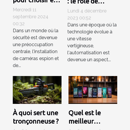
: le rôle de
installer des
l'automatisation
Mercredi 11
Lundi 4 décembre
caméras espion
septembre 2024
dans le futur du
2023 00:52
00:32
et des systèmes
Dans une époque où la
travail
Dans un monde où la
technologie évolue à
de surveillance
sécurité est devenue
une vitesse
une préoccupation
vertigineuse,
centrale, l'installation
l'automatisation est
de caméras espion et
devenue un aspect...
de...
À quoi sert une
Quel est le
tronçonneuse ?
meilleur
smartphone en