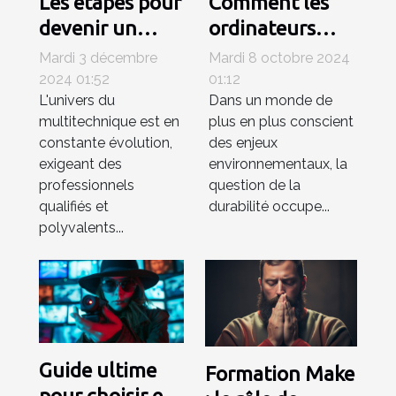
Les étapes pour
Comment les
devenir un
ordinateurs
technicien
portables
Mardi 3 décembre
Mardi 8 octobre 2024
multitechnique
reconditionnés
2024 01:52
01:12
L'univers du
Dans un monde de
compétent
contribuent à
multitechnique est en
plus en plus conscient
un avenir
constante évolution,
des enjeux
durable
exigeant des
environnementaux, la
professionnels
question de la
qualifiés et
durabilité occupe...
polyvalents...
Guide ultime
Formation Make
pour choisir et