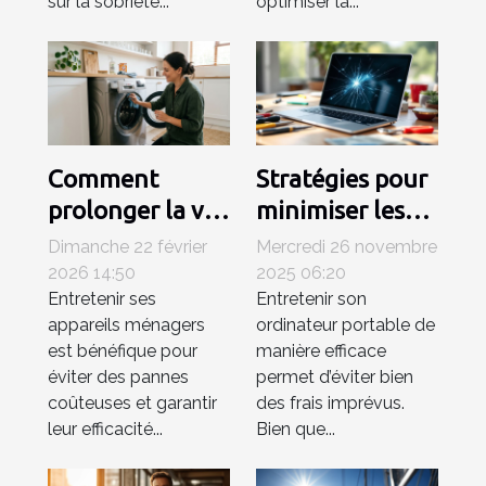
sur la sobriété...
optimiser la...
Comment
Stratégies pour
prolonger la vie
minimiser les
de vos appareils
frais de
Dimanche 22 février
Mercredi 26 novembre
ménagers ?
réparations
2026 14:50
2025 06:20
Entretenir ses
Entretenir son
d'ordinateurs
appareils ménagers
ordinateur portable de
portables
est bénéfique pour
manière efficace
éviter des pannes
permet d’éviter bien
coûteuses et garantir
des frais imprévus.
leur efficacité...
Bien que...