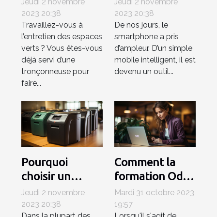
Jeudi 2 novembre
Jeudi 2 novembre
janvier 2021 ?
2023 20:38
2023 20:38
Travaillez-vous à
De nos jours, le
l’entretien des espaces
smartphone a pris
verts ? Vous êtes-vous
d’ampleur. D’un simple
déjà servi d’une
mobile intelligent, il est
tronçonneuse pour
devenu un outil...
faire...
Pourquoi
Comment la
choisir un
formation Odoo
destructeur de
ERP peut
Jeudi 2 novembre
Mardi 31 octobre 2023
documents
améliorer votre
2023 20:38
19:57
Dans la plupart des
Lorsqu'il s'agit de