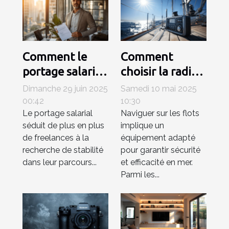
Comment le
Comment
portage salarial
choisir la radio
renforce la
VHF marine
Dimanche 29 juin 2025
Samedi 10 mai 2025
sécurité
idéale pour vos
00:42
10:30
Le portage salarial
Naviguer sur les flots
professionnelle
besoins en
séduit de plus en plus
implique un
des freelances ?
navigation
de freelances à la
équipement adapté
recherche de stabilité
pour garantir sécurité
dans leur parcours...
et efficacité en mer.
Parmi les...