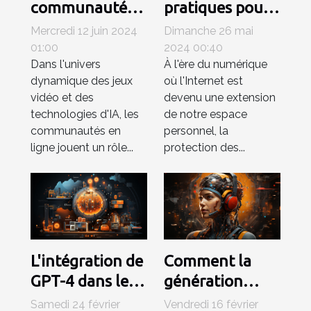
communautés
pratiques pour
en ligne
sécuriser vos
Mercredi 12 juin 2024
Dimanche 26 mai
influencent
données
01:00
2024 00:40
Dans l'univers
À l'ère du numérique
l'évolution des
personnelles
dynamique des jeux
où l'Internet est
jeux vidéo et
sur Internet
vidéo et des
devenu une extension
des
technologies d'IA, les
de notre espace
technologies
communautés en
personnel, la
d'IA
ligne jouent un rôle...
protection des...
L'intégration de
Comment la
GPT-4 dans les
génération
systèmes de
d'images par IA
Samedi 24 février
Vendredi 16 février