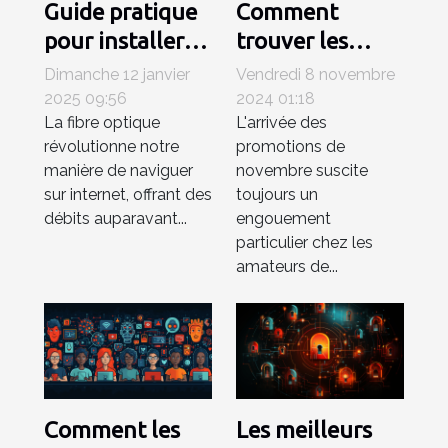
Guide pratique
Comment
pour installer
trouver les
un kit de prise
meilleures
Dimanche 12 janvier
Vendredi 8 novembre
terminale
offres tech
2025 09:56
2024 01:18
La fibre optique
L'arrivée des
optique chez soi
durant les
révolutionne notre
promotions de
promotions de
manière de naviguer
novembre suscite
novembre
sur internet, offrant des
toujours un
débits auparavant...
engouement
particulier chez les
amateurs de...
Comment les
Les meilleurs