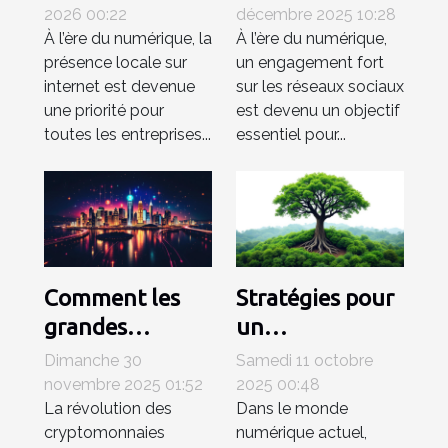
votre visibilité
réseaux sociaux
2026 00:22
décembre 2025 10:28
À l’ère du numérique, la
À l’ère du numérique,
digitale ?
en 2025
présence locale sur
un engagement fort
internet est devenue
sur les réseaux sociaux
une priorité pour
est devenu un objectif
toutes les entreprises...
essentiel pour...
Comment les
Stratégies pour
grandes
un
tendances en
référencement
Dimanche 30
Samedi 11 octobre
cryptomonnaies
naturel efficace
novembre 2025 01:52
2025 00:48
La révolution des
Dans le monde
influencent
et durable
cryptomonnaies
numérique actuel,
l'économie