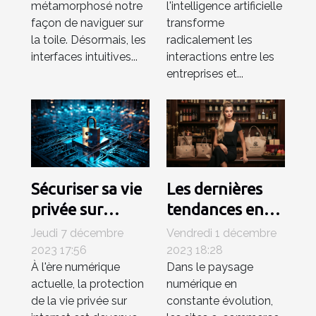
métamorphosé notre
l'intelligence artificielle
virtuels
façon de naviguer sur
transforme
alimentés par
la toile. Désormais, les
radicalement les
Chat GPT
interfaces intuitives...
interactions entre les
entreprises et...
Sécuriser sa vie
Les dernières
privée sur
tendances en
internet : les
matière de
Jeudi 7 décembre
Vendredi 1 décembre
meilleures
design web
2023 17:56
2023 18:28
À l'ère numérique
Dans le paysage
pratiques
pour les sites e-
actuelle, la protection
numérique en
commerce
de la vie privée sur
constante évolution,