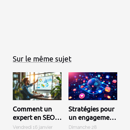
Sur le même sujet
Comment un
Stratégies pour
expert en SEO
un engagement
local booste-t-il
accru sur les
Vendredi 16 janvier
Dimanche 28