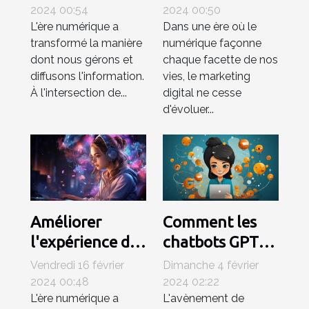
gestion de
transforme-t-
2024 00:54
2024 00:50
L'ère numérique a
Dans une ère où le
contenu
elle le monde
transformé la manière
numérique façonne
du marketing
dont nous gérons et
chaque facette de nos
digital ?
diffusons l'information.
vies, le marketing
À l'intersection de...
digital ne cesse
d'évoluer...
Améliorer
Comment les
l'expérience de
chatbots GPT
navigation sur
révolutionnent
Vendredi 16 février
Dimanche 4 février
Internet avec
le service client
2024 00:48
2024 02:22
L'ère numérique a
L'avènement de
les assistants
en ligne