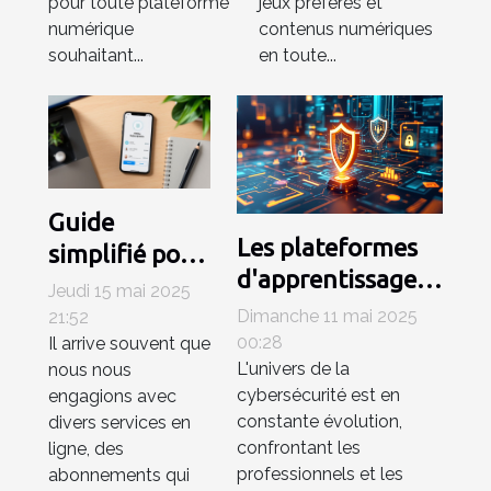
pour toute plateforme
jeux préférés et
numérique
contenus numériques
souhaitant...
en toute...
Guide
Les plateformes
simplifié pour
d'apprentissage
annuler des
Jeudi 15 mai 2025
en ligne pour
abonnements
Dimanche 11 mai 2025
21:52
maîtriser la
00:28
Il arrive souvent que
aux services
L'univers de la
nous nous
cybersécurité
en ligne
cybersécurité est en
engagions avec
tendances et
constante évolution,
divers services en
recommandations
confrontant les
ligne, des
professionnels et les
abonnements qui