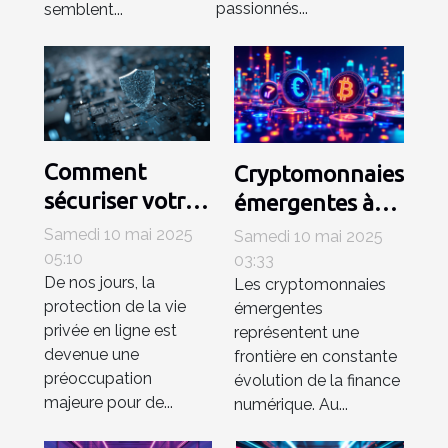
passionnés...
semblent...
Comment
Cryptomonnaies
sécuriser votre
émergentes à
vie privée en
surveiller en
Samedi 10 mai 2025
Samedi 10 mai 2025
ligne avec les
investissement
05:10
03:33
De nos jours, la
VPN les moins
Les cryptomonnaies
intelligent ou
protection de la vie
émergentes
connus mais les
risque majeur
privée en ligne est
représentent une
plus efficaces
devenue une
frontière en constante
préoccupation
évolution de la finance
majeure pour de...
numérique. Au...