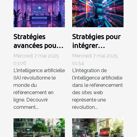
Stratégies
Stratégies pour
avancées pour
intégrer
améliorer le
efficacement
Mercredi 7 mai 2025
Mercredi 7 mai 2025
SEO avec les
l'IA dans le SEO
03:06
01:54
L'intelligence artificielle
L'intégration de
outils
de sites web
(IA) révolutionne le
l'intelligence artificielle
d'intelligence
monde du
dans le référencement
artificielle
référencement en
des sites web
ligne. Découvrir
représente une
comment...
révolution...