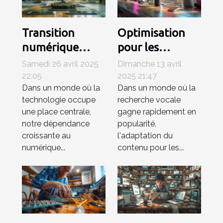
Transition
Optimisation
numérique
pour les
écologique
assistants
Samedi 26 avril 2025
Dimanche 13 avril
comment
vocaux
22:05
2025 21:47
Dans un monde où la
Dans un monde où la
réduire
comment
technologie occupe
recherche vocale
l'empreinte
adapter votre
une place centrale,
gagne rapidement en
carbone de
contenu pour
notre dépendance
popularité,
votre vie
Siri et Google
croissante au
l'adaptation du
digitale
Assistant
numérique...
contenu pour les...