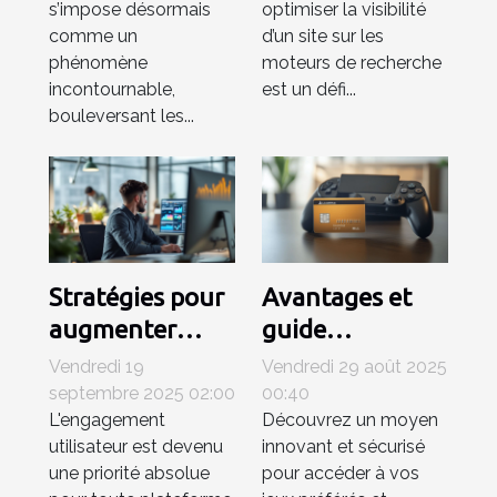
s’impose désormais
optimiser la visibilité
mondiale ?
comme un
d’un site sur les
phénomène
moteurs de recherche
incontournable,
est un défi...
bouleversant les...
Stratégies pour
Avantages et
augmenter
guide
l'engagement
d'utilisation
Vendredi 19
Vendredi 29 août 2025
utilisateur sur
pour acheter
septembre 2025 02:00
00:40
L'engagement
Découvrez un moyen
les plateformes
des cartes PSN
utilisateur est devenu
innovant et sécurisé
numériques
par Allopass
une priorité absolue
pour accéder à vos