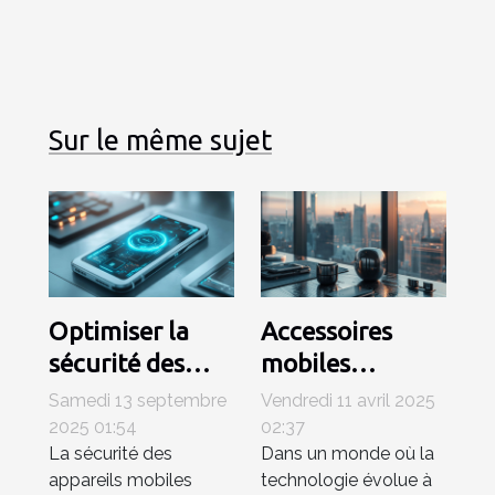
Sur le même sujet
Optimiser la
Accessoires
sécurité des
mobiles
appareils
innovants de
Samedi 13 septembre
Vendredi 11 avril 2025
mobiles en
2023
2025 01:54
02:37
La sécurité des
Dans un monde où la
entreprise
augmentez la
appareils mobiles
technologie évolue à
productivité de