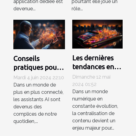
application dédiée est
pourtant elle joue un
devenue...
rôle...
Les dernières
Conseils
tendances en
pratiques pour
matière
maintenir votre
Dimanche 12 mai
Mardi 4 juin 2024 22:10
d'applications
assistant AI en
2024 01:52
Dans un monde de
Dans un monde
mobiles pour la
plus en plus connecté,
bon état de
numérique en
les assistants AI sont
centralisation
fonctionnement
constante évolution,
devenus des
de contenu
la centralisation de
complices de notre
numérique
contenu devient un
quotidien,...
enjeu majeur pour...