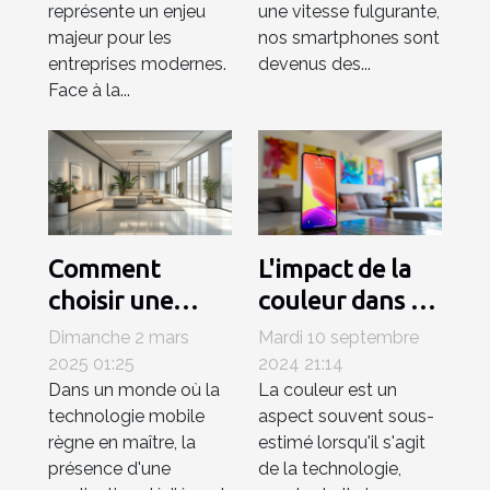
représente un enjeu
une vitesse fulgurante,
votre
majeur pour les
nos smartphones sont
smartphone
entreprises modernes.
devenus des...
sans vous
Face à la...
ruiner
Comment
L'impact de la
choisir une
couleur dans le
agence pour le
choix des
Dimanche 2 mars
Mardi 10 septembre
développement
appareils
2025 01:25
2024 21:14
Dans un monde où la
La couleur est un
d'applications
mobiles
technologie mobile
aspect souvent sous-
mobiles
règne en maître, la
estimé lorsqu'il s'agit
présence d'une
de la technologie,